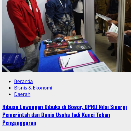
Beranda
Bisnis & Ekonomi
Daerah
Ribuan Lowongan Dibuka di Bogor, DPRD Nilai Sinergi
Pemerintah dan Dunia Usaha Jadi Kunci Tekan
Pengangguran