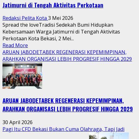
Jatimurni di Tengah Aktivitas Perkotaan
Redaksi Pelita Kota
3 Mei 2026
Spread the loveTradisi Sedekah Bumi Hidupkan
Kebersamaan Warga Jatimurni di Tengah Aktivitas
Perkotaan Kota Bekasi, 2 Mei...
Read
Read More
more
ARUAN JABODETABEK REGENERASI KEPEMIMPINAN,
about
ARAHKAN ORGANISASI LEBIH PROGRESIF HINGGA 2029
Tradisi
Sedekah
Bumi
Hidupkan
Kebersamaan
ARUAN JABODETABEK REGENERASI KEPEMIMPINAN,
Warga
Jatimurni
ARAHKAN ORGANISASI LEBIH PROGRESIF HINGGA 2029
di
Tengah
30 April 2026
Aktivitas
Pagi Itu CFD Bekasi Bukan Cuma Olahraga, Tapi Jadi
Perkotaan