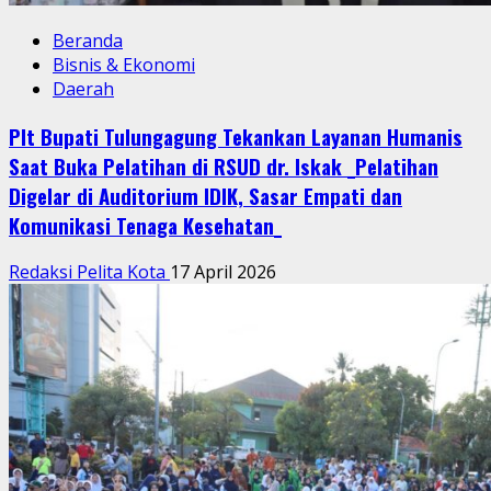
Beranda
Bisnis & Ekonomi
Daerah
Plt Bupati Tulungagung Tekankan Layanan Humanis
Saat Buka Pelatihan di RSUD dr. Iskak _Pelatihan
Digelar di Auditorium IDIK, Sasar Empati dan
Komunikasi Tenaga Kesehatan_
Redaksi Pelita Kota
17 April 2026