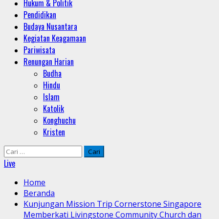
Hukum & Politik
Pendidikan
Budaya Nusantara
Kegiatan Keagamaan
Pariwisata
Renungan Harian
Budha
Hindu
Islam
Katolik
Konghuchu
Kristen
Cari
untuk:
Live
Home
Beranda
Kunjungan Mission Trip Cornerstone Singapore
Memberkati Livingstone Community Church dan