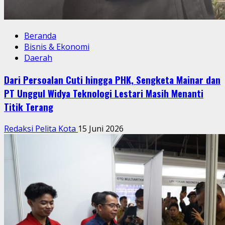
Beranda
Bisnis & Ekonomi
Daerah
Dari Persoalan Cuti hingga PHK, Sengketa Mainar dan
PT Unggul Widya Teknologi Lestari Masih Menanti
Titik Terang
Redaksi Pelita Kota
15 Juni 2026