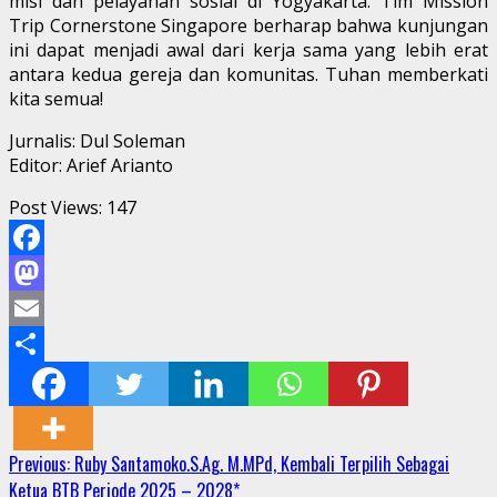
misi dan pelayanan sosial di Yogyakarta. Tim Mission
Trip Cornerstone Singapore berharap bahwa kunjungan
ini dapat menjadi awal dari kerja sama yang lebih erat
antara kedua gereja dan komunitas. Tuhan memberkati
kita semua!
Jurnalis: Dul Soleman
Editor: Arief Arianto
Post Views:
147
Facebook
Mastodon
Email
Share
Continue
Previous:
Ruby Santamoko.S.Ag. M.MPd, Kembali Terpilih Sebagai
Ketua BTB Periode 2025 – 2028*