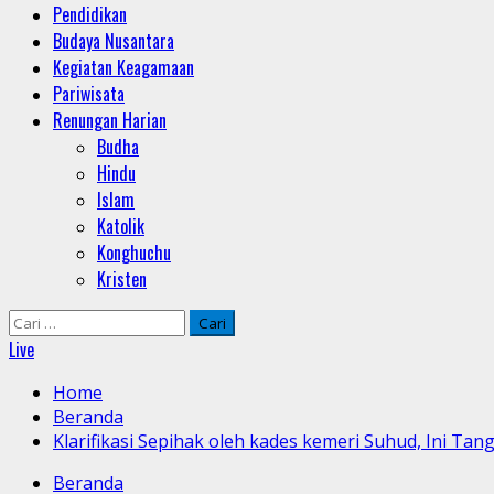
Pendidikan
Budaya Nusantara
Kegiatan Keagamaan
Pariwisata
Renungan Harian
Budha
Hindu
Islam
Katolik
Konghuchu
Kristen
Cari
untuk:
Live
Home
Beranda
Klarifikasi Sepihak oleh kades kemeri Suhud, Ini Ta
Beranda