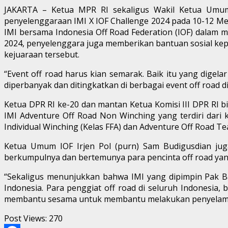
JAKARTA – Ketua MPR RI sekaligus Wakil Ketua Umum
penyelenggaraan IMI X IOF Challenge 2024 pada 10-12 Me
IMI bersama Indonesia Off Road Federation (IOF) dalam m
2024, penyelenggara juga memberikan bantuan sosial kepa
kejuaraan tersebut.
“Event off road harus kian semarak. Baik itu yang digela
diperbanyak dan ditingkatkan di berbagai event off road di
Ketua DPR RI ke-20 dan mantan Ketua Komisi III DPR RI 
IMI Adventure Off Road Non Winching yang terdiri dari 
Individual Winching (Kelas FFA) dan Adventure Off Road T
Ketua Umum IOF Irjen Pol (purn) Sam Budigusdian jug
berkumpulnya dan bertemunya para pencinta off road yang
“Sekaligus menunjukkan bahwa IMI yang dipimpin Pak B
Indonesia. Para penggiat off road di seluruh Indonesia
membantu sesama untuk membantu melakukan penyelamat
Post Views:
270