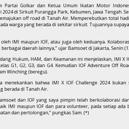
 Partai Golkar dan Ketua Umum Ikatan Motor Indones
i 2024 di Sirkuit Purangga Park, Kebumen, Jawa Tengah. S
emajukan off road di Tanah Air. Memperebutkan total hadiah
da warga yang berada di sekitar sirkuit. Tujuannya supay
r oleh IMI maupun IOF, atau juga oleh keduanya. Kolaboras
 berbagai daerah lainnya,” ujar Bamsoet di Jakarta, Senin (1
bidang Hukum, HAM, dan Keamanan ini menjelaskan, IMI X 
kelas G1, G2, G3, dan G4. Kemudian IOF Adventure Off Ro
eam Winching (beregu).
a menekankan bahwa IMI X IOF Challenge 2024 bukan s
 berada di Tanah Air.
amsoet dan IOF yang saya pimpin telah berkolaborasi da
, baik IMI maupun IOF dan para volunteer, pada setiap 
an dan pertolongan,” pungkas Sam. (*)