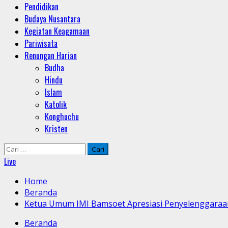
Pendidikan
Budaya Nusantara
Kegiatan Keagamaan
Pariwisata
Renungan Harian
Budha
Hindu
Islam
Katolik
Konghuchu
Kristen
Cari
untuk:
Live
Home
Beranda
Ketua Umum IMI Bamsoet Apresiasi Penyelenggaraan
Beranda