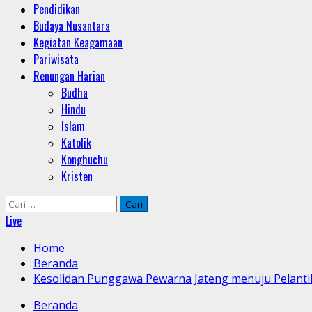
Pendidikan
Budaya Nusantara
Kegiatan Keagamaan
Pariwisata
Renungan Harian
Budha
Hindu
Islam
Katolik
Konghuchu
Kristen
Cari
untuk:
Live
Home
Beranda
Kesolidan Punggawa Pewarna Jateng menuju Pelantik
Beranda