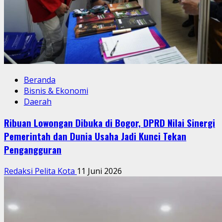
Beranda
Bisnis & Ekonomi
Daerah
Ribuan Lowongan Dibuka di Bogor, DPRD Nilai Sinergi
Pemerintah dan Dunia Usaha Jadi Kunci Tekan
Pengangguran
Redaksi Pelita Kota
11 Juni 2026