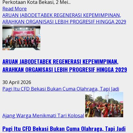
Perkotaan Kota Bekasi, 2 Mei...
Read
Read More
more
ARUAN JABODETABEK REGENERASI KEPEMIMPINAN,
about
ARAHKAN ORGANISASI LEBIH PROGRESIF HINGGA 2029
Tradisi
Sedekah
Bumi
Hidupkan
Kebersamaan
ARUAN JABODETABEK REGENERASI KEPEMIMPINAN,
Warga
Jatimurni
ARAHKAN ORGANISASI LEBIH PROGRESIF HINGGA 2029
di
Tengah
30 April 2026
Aktivitas
Pagi Itu CFD Bekasi Bukan Cuma Olahraga, Tapi Jadi
Perkotaan
Ajang Warga Menikmati Tari Kolosal
Pagi Itu CFD Bekasi Bukan Cuma Olahraga, Tapi Jadi