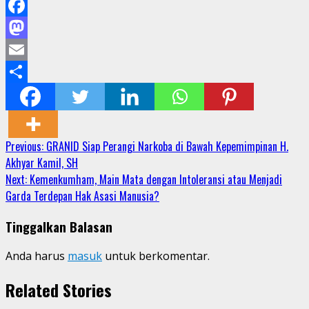
Facebook
Mastodon
Email
Share
Continue
Previous:
GRANID Siap Perangi Narkoba di Bawah Kepemimpinan H.
Akhyar Kamil, SH
Reading
Next:
Kemenkumham, Main Mata dengan Intoleransi atau Menjadi
Garda Terdepan Hak Asasi Manusia?
Tinggalkan Balasan
Anda harus
masuk
untuk berkomentar.
Related Stories