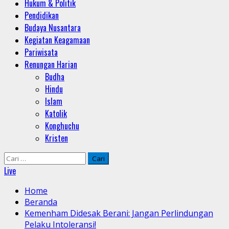
Hukum & Politik
Pendidikan
Budaya Nusantara
Kegiatan Keagamaan
Pariwisata
Renungan Harian
Budha
Hindu
Islam
Katolik
Konghuchu
Kristen
Cari
untuk:
Live
Home
Beranda
Kemenham Didesak Berani: Jangan Perlindungan
Pelaku Intoleransi!