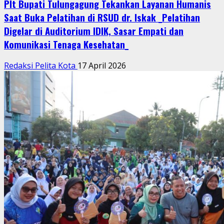
Plt Bupati Tulungagung Tekankan Layanan Humanis
Saat Buka Pelatihan di RSUD dr. Iskak _Pelatihan
Digelar di Auditorium IDIK, Sasar Empati dan
Komunikasi Tenaga Kesehatan_
Redaksi Pelita Kota
17 April 2026