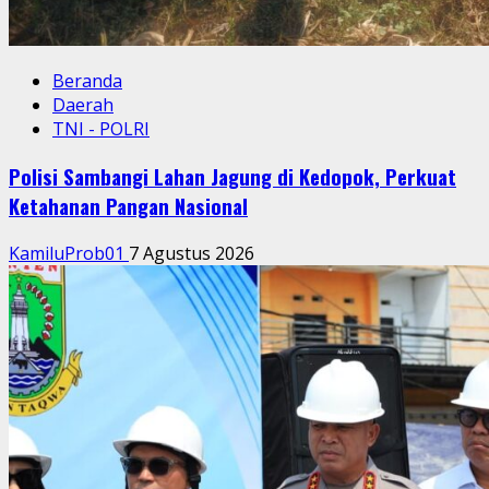
Beranda
Daerah
TNI - POLRI
Polisi Sambangi Lahan Jagung di Kedopok, Perkuat
Ketahanan Pangan Nasional
KamiluProb01
7 Agustus 2026