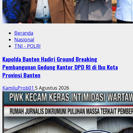
Beranda
Nasional
TNI - POLRI
Kapolda Banten Hadiri Ground Breaking
Pembangunan Gedung Kantor DPD RI di Ibu Kota
Provinsi Banten
KamiluProb01
5 Agustus 2026