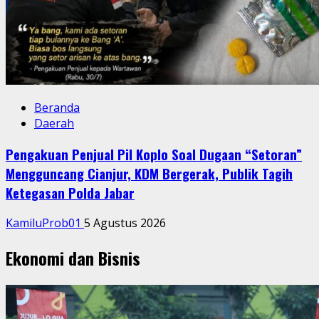
Beranda
Daerah
Pengakuan Penjual Pil Koplo Soal Dugaan “Setoran”
Mengguncang Cianjur, KDM Bergerak, Publik Tagih
Ketegasan Polda Jabar
KamiluProb01
5 Agustus 2026
Ekonomi dan Bisnis