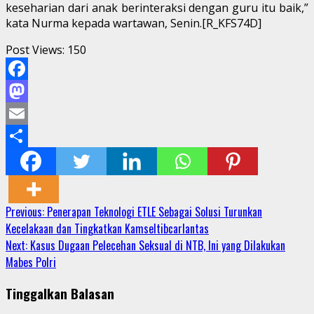
keseharian dari anak berinteraksi dengan guru itu baik,”
kata Nurma kepada wartawan, Senin.[R_KFS74D]
Post Views:
150
Facebook
Mastodon
Email
Share
Continue
Previous:
Penerapan Teknologi ETLE Sebagai Solusi Turunkan
Kecelakaan dan Tingkatkan Kamseltibcarlantas
Reading
Next:
Kasus Dugaan Pelecehan Seksual di NTB, Ini yang Dilakukan
Mabes Polri
Tinggalkan Balasan