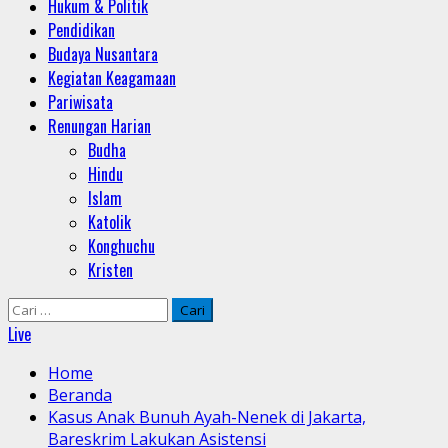
Hukum & Politik
Pendidikan
Budaya Nusantara
Kegiatan Keagamaan
Pariwisata
Renungan Harian
Budha
Hindu
Islam
Katolik
Konghuchu
Kristen
Cari
untuk:
Live
Home
Beranda
Kasus Anak Bunuh Ayah-Nenek di Jakarta,
Bareskrim Lakukan Asistensi