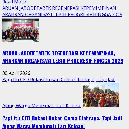
Read
Read More
more
ARUAN JABODETABEK REGENERASI KEPEMIMPINAN,
about
ARAHKAN ORGANISASI LEBIH PROGRESIF HINGGA 2029
Tradisi
Sedekah
Bumi
Hidupkan
Kebersamaan
ARUAN JABODETABEK REGENERASI KEPEMIMPINAN,
Warga
Jatimurni
ARAHKAN ORGANISASI LEBIH PROGRESIF HINGGA 2029
di
Tengah
30 April 2026
Aktivitas
Pagi Itu CFD Bekasi Bukan Cuma Olahraga, Tapi Jadi
Perkotaan
Ajang Warga Menikmati Tari Kolosal
Pagi Itu CFD Bekasi Bukan Cuma Olahraga, Tapi Jadi
Ajang Warga Menikmati Tari Kolosal