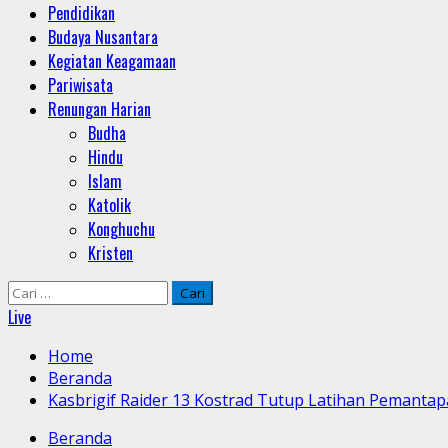
Pendidikan
Budaya Nusantara
Kegiatan Keagamaan
Pariwisata
Renungan Harian
Budha
Hindu
Islam
Katolik
Konghuchu
Kristen
Cari
untuk:
Live
Home
Beranda
Kasbrigif Raider 13 Kostrad Tutup Latihan Pemantapa
Beranda