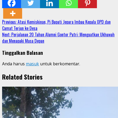
Share
Continue
Previous:
Atasi Kemiskinan, Pj Bupati Jepara Imbau Kepala OPD dan
Camat Terjun ke Desa
Reading
Next:
Perjalanan 20 Tahun Alumni Gontor Putri: Menguatkan Ukhuwah
dan Menapaki Masa Depan
Tinggalkan Balasan
Anda harus
masuk
untuk berkomentar.
Related Stories