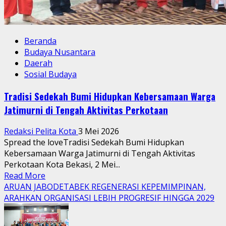
Beranda
Budaya Nusantara
Daerah
Sosial Budaya
Tradisi Sedekah Bumi Hidupkan Kebersamaan Warga
Jatimurni di Tengah Aktivitas Perkotaan
Redaksi Pelita Kota
3 Mei 2026
Spread the loveTradisi Sedekah Bumi Hidupkan
Kebersamaan Warga Jatimurni di Tengah Aktivitas
Perkotaan Kota Bekasi, 2 Mei...
Read
Read More
more
ARUAN JABODETABEK REGENERASI KEPEMIMPINAN,
about
ARAHKAN ORGANISASI LEBIH PROGRESIF HINGGA 2029
Tradisi
Sedekah