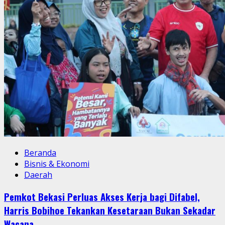
Beranda
Bisnis & Ekonomi
Daerah
Pemkot Bekasi Perluas Akses Kerja bagi Difabel,
Harris Bobihoe Tekankan Kesetaraan Bukan Sekadar
Wacana