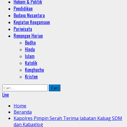
Hukum & Politik
Pendidikan
Budaya Nusantara
Kegiatan Keagamaan
Pariwisata
Renungan Harian
Budha
Hindu
Islam
Katolik
Konghuchu
Kristen
Cari
untuk:
Live
Home
Beranda
Kapolres Pimpin Serah Terima Jabatan Kabag SDM
dan Kabaglog