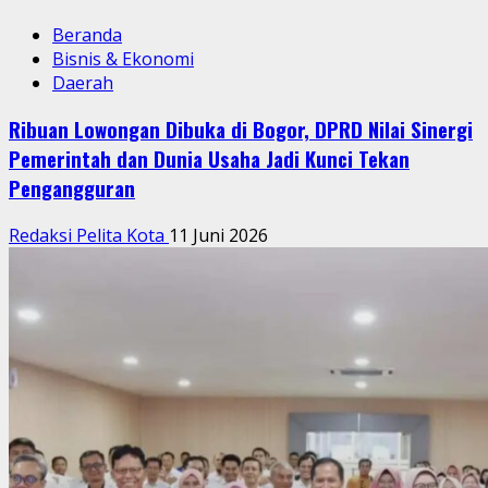
Beranda
Bisnis & Ekonomi
Daerah
Ribuan Lowongan Dibuka di Bogor, DPRD Nilai Sinergi
Pemerintah dan Dunia Usaha Jadi Kunci Tekan
Pengangguran
Redaksi Pelita Kota
11 Juni 2026