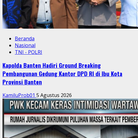
Beranda
Nasional
TNI - POLRI
Kapolda Banten Hadiri Ground Breaking
Pembangunan Gedung Kantor DPD RI di Ibu Kota
Provinsi Banten
KamiluProb01
5 Agustus 2026