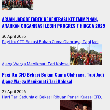
Bumi
Hidupkan
Kebersamaan
ARUAN JABODETABEK REGENERASI KEPEMIMPINAN,
Warga
Jatimurni
ARAHKAN ORGANISASI LEBIH PROGRESIF HINGGA 2029
di
Tengah
30 April 2026
Aktivitas
Pagi Itu CFD Bekasi Bukan Cuma Olahraga, Tapi Jadi
Perkotaan
Ajang Warga Menikmati Tari Kolosal
Pagi Itu CFD Bekasi Bukan Cuma Olahraga, Tapi Jadi
Ajang Warga Menikmati Tari Kolosal
27 April 2026
Hari Tari Sedunia di Bekasi: Ribuan Penari Kuasai CFD,