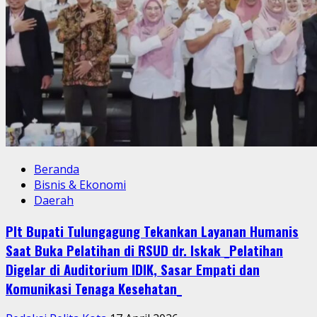
Beranda
Bisnis & Ekonomi
Daerah
Plt Bupati Tulungagung Tekankan Layanan Humanis
Saat Buka Pelatihan di RSUD dr. Iskak _Pelatihan
Digelar di Auditorium IDIK, Sasar Empati dan
Komunikasi Tenaga Kesehatan_