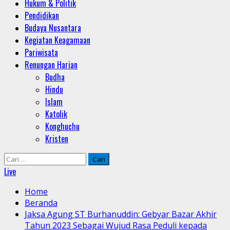
Hukum & Politik
Pendidikan
Budaya Nusantara
Kegiatan Keagamaan
Pariwisata
Renungan Harian
Budha
Hindu
Islam
Katolik
Konghuchu
Kristen
Cari
untuk:
Live
Home
Beranda
Jaksa Agung ST Burhanuddin: Gebyar Bazar Akhir
Tahun 2023 Sebagai Wujud Rasa Peduli kepada