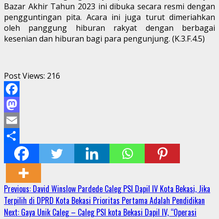
Bazar Akhir Tahun 2023 ini dibuka secara resmi dengan
pengguntingan pita. Acara ini juga turut dimeriahkan
oleh panggung hiburan rakyat dengan berbagai
kesenian dan hiburan bagi para pengunjung. (K.3.F.4.5)
Post Views:
216
Facebook
Mastodon
Email
Share
Continue
Previous:
David Winslow Pardede Caleg PSI Dapil IV Kota Bekasi, Jika
Terpilih di DPRD Kota Bekasi Prioritas Pertama Adalah Pendidikan
Reading
Next:
Gaya Unik Caleg – Caleg PSI kota Bekasi Dapil IV, “Operasi