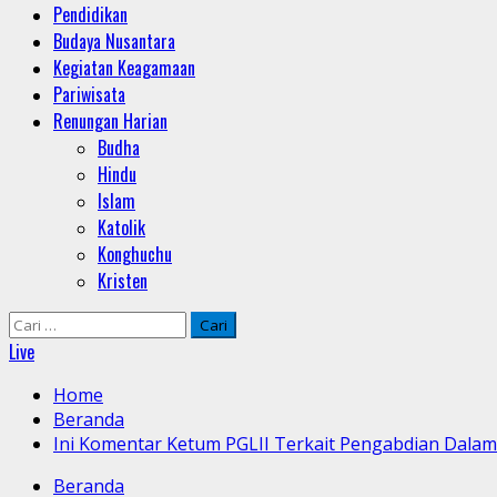
Pendidikan
Budaya Nusantara
Kegiatan Keagamaan
Pariwisata
Renungan Harian
Budha
Hindu
Islam
Katolik
Konghuchu
Kristen
Cari
untuk:
Live
Home
Beranda
Ini Komentar Ketum PGLII Terkait Pengabdian Dalam
Beranda