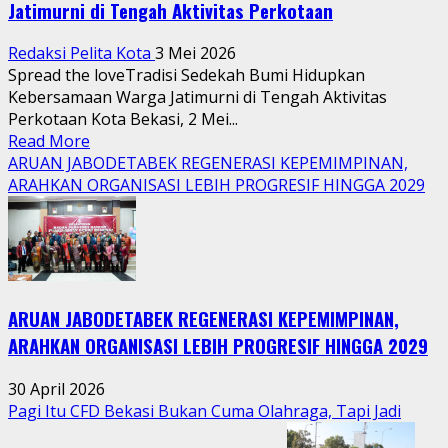
Jatimurni di Tengah Aktivitas Perkotaan
Redaksi Pelita Kota
3 Mei 2026
Spread the loveTradisi Sedekah Bumi Hidupkan
Kebersamaan Warga Jatimurni di Tengah Aktivitas
Perkotaan Kota Bekasi, 2 Mei...
Read
Read More
more
ARUAN JABODETABEK REGENERASI KEPEMIMPINAN,
about
ARAHKAN ORGANISASI LEBIH PROGRESIF HINGGA 2029
Tradisi
Sedekah
Bumi
Hidupkan
Kebersamaan
ARUAN JABODETABEK REGENERASI KEPEMIMPINAN,
Warga
Jatimurni
ARAHKAN ORGANISASI LEBIH PROGRESIF HINGGA 2029
di
Tengah
30 April 2026
Aktivitas
Pagi Itu CFD Bekasi Bukan Cuma Olahraga, Tapi Jadi
Perkotaan