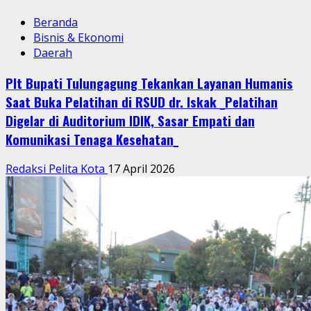
Beranda
Bisnis & Ekonomi
Daerah
Plt Bupati Tulungagung Tekankan Layanan Humanis
Saat Buka Pelatihan di RSUD dr. Iskak _Pelatihan
Digelar di Auditorium IDIK, Sasar Empati dan
Komunikasi Tenaga Kesehatan_
Redaksi Pelita Kota
17 April 2026