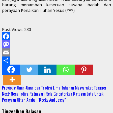
barang menambah keseruan susana ibadah dan
perayaan Kenaikan Tuhan Yesus (***)
Post Views:
230
Facebook
Mastodon
Email
Share
Continue
Previous:
Unan-Unan dan Tradisi Lima Tahunan Masyarakat Tengger
Next:
Nena Indira Ratnasari Rela Gelontorkan Ratusan Juta Untuk
Reading
Perayaan Ultah Anabul “Rocky And Jessy”
Tinggalkan Balasan