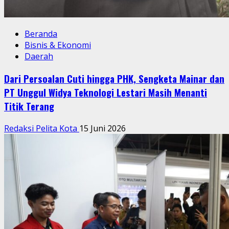
Beranda
Bisnis & Ekonomi
Daerah
Dari Persoalan Cuti hingga PHK, Sengketa Mainar dan
PT Unggul Widya Teknologi Lestari Masih Menanti
Titik Terang
Redaksi Pelita Kota
15 Juni 2026