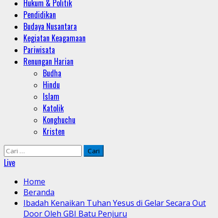
Hukum & Politik
Pendidikan
Budaya Nusantara
Kegiatan Keagamaan
Pariwisata
Renungan Harian
Budha
Hindu
Islam
Katolik
Konghuchu
Kristen
Cari
untuk:
Live
Home
Beranda
Ibadah Kenaikan Tuhan Yesus di Gelar Secara Out
Door Oleh GBI Batu Penjuru