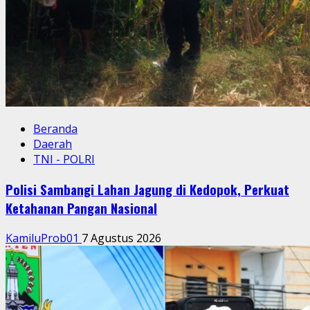
Beranda
Daerah
TNI - POLRI
Polisi Sambangi Lahan Jagung di Kedopok, Perkuat
Ketahanan Pangan Nasional
KamiluProb01
7 Agustus 2026