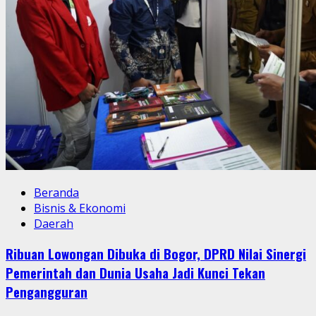
Beranda
Bisnis & Ekonomi
Daerah
Ribuan Lowongan Dibuka di Bogor, DPRD Nilai Sinergi
Pemerintah dan Dunia Usaha Jadi Kunci Tekan
Pengangguran