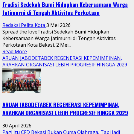
Tradisi Sedekah Bumi Hidupkan Kebersamaan Warga
Jatimurni di Tengah Aktivitas Perkotaan
Redaksi Pelita Kota
3 Mei 2026
Spread the loveTradisi Sedekah Bumi Hidupkan
Kebersamaan Warga Jatimurni di Tengah Aktivitas
Perkotaan Kota Bekasi, 2 Mei...
Read
Read More
more
ARUAN JABODETABEK REGENERASI KEPEMIMPINAN,
about
ARAHKAN ORGANISASI LEBIH PROGRESIF HINGGA 2029
Tradisi
Sedekah
Bumi
Hidupkan
Kebersamaan
ARUAN JABODETABEK REGENERASI KEPEMIMPINAN,
Warga
Jatimurni
ARAHKAN ORGANISASI LEBIH PROGRESIF HINGGA 2029
di
Tengah
30 April 2026
Aktivitas
Pagi Itu CFD Bekasi Bukan Cuma Olahraga, Tapi Jadi