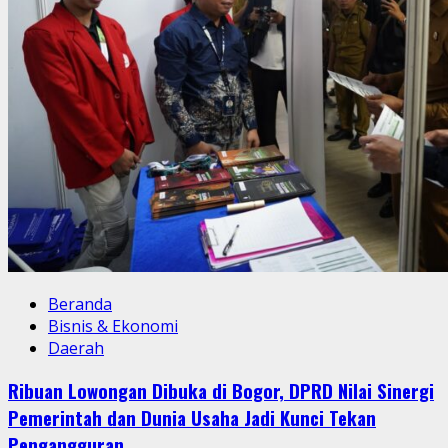
Beranda
Bisnis & Ekonomi
Daerah
Ribuan Lowongan Dibuka di Bogor, DPRD Nilai Sinergi
Pemerintah dan Dunia Usaha Jadi Kunci Tekan
Pengangguran