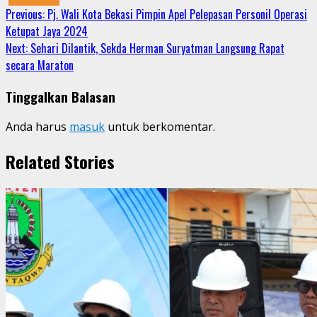
Continue
Previous:
Pj. Wali Kota Bekasi Pimpin Apel Pelepasan Personil Operasi
Ketupat Jaya 2024
Reading
Next:
Sehari Dilantik, Sekda Herman Suryatman Langsung Rapat
secara Maraton
Tinggalkan Balasan
Anda harus
masuk
untuk berkomentar.
Related Stories