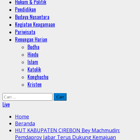
Hukum & Politik
Pendidikan
Budaya Nusantara
Kegiatan Keagamaan
Pariwisata
Renungan Harian
Budha
Hindu
Islam
Katolik
Konghuchu
Kristen
Cari
untuk:
Live
Home
Beranda
HUT KABUPATEN CIREBON Bey Machmudin:
Pemdaprov Jabar Terus Dukung Kemajuan