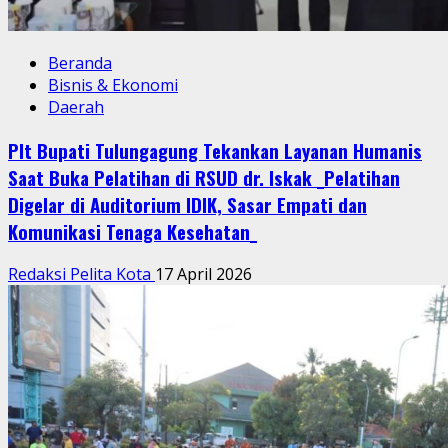
Beranda
Bisnis & Ekonomi
Daerah
Plt Bupati Tulungagung Tekankan Layanan Humanis
Saat Buka Pelatihan di RSUD dr. Iskak _Pelatihan
Digelar di Auditorium IDIK, Sasar Empati dan
Komunikasi Tenaga Kesehatan_
Redaksi Pelita Kota
17 April 2026