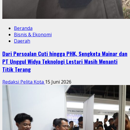
Beranda
Bisnis & Ekonomi
Daerah
Dari Persoalan Cuti hingga PHK, Sengketa Mainar dan
PT Unggul Widya Teknologi Lestari Masih Menanti
Titik Terang
Redaksi Pelita Kota
15 Juni 2026