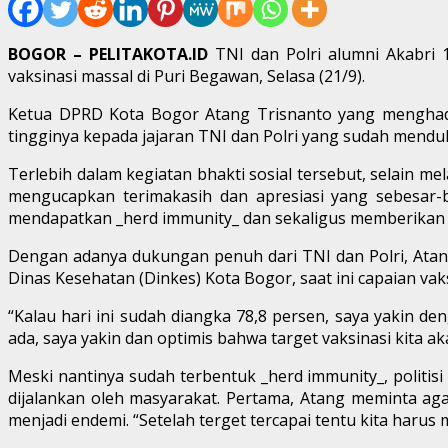
BOGOR – PELITAKOTA.ID
TNI dan Polri alumni Akabri
vaksinasi massal di Puri Begawan, Selasa (21/9).
Ketua DPRD Kota Bogor Atang Trisnanto yang menghadir
tingginya kepada jajaran TNI dan Polri yang sudah mendu
Terlebih dalam kegiatan bhakti sosial tersebut, selain 
mengucapkan terimakasih dan apresiasi yang sebesar-
mendapatkan _herd immunity_ dan sekaligus memberikan ba
Dengan adanya dukungan penuh dari TNI dan Polri, Atang
Dinas Kesehatan (Dinkes) Kota Bogor, saat ini capaian v
“Kalau hari ini sudah diangka 78,8 persen, saya yakin d
ada, saya yakin dan optimis bahwa target vaksinasi kita ak
Meski nantinya sudah terbentuk _herd immunity_, politis
dijalankan oleh masyarakat. Pertama, Atang meminta ag
menjadi endemi. “Setelah terget tercapai tentu kita haru