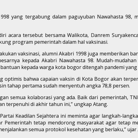
 1998 yang tergabung dalam paguyuban Nawahasta 98, m
i acara tersebut bersama Walikota, Danrem Suryakenca
kung program pemerintah dalam hal vaksinasi.
melakukan vaksinasi, alumni Akabri 1998 juga memberikan b
besarnya kepada Akabri Nawahasta 98. Mudah-mudahan i
ntuan kepada warga kota bogor ditengah pandemi yang sang
 optimis bahwa capaian vaksin di Kota Bogor akan terpenu
aksin tahap pertama sudah menyentuh angka 78,8 persen.
engan semua kolaborasi yang ada. Baik dari pemerintah, TNI
an terpenuhi di akhir tahun ini,” ungkap Atang.
i Partai Keadilan Sejahtera ini meminta agar langkah-lang
ar Pemerintah tetap mendorong masyarakat agar tetap m
s menjalankan semua protokol kesehatan yang berlaku,” ujar