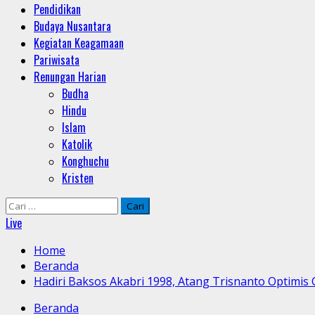
Pendidikan
Budaya Nusantara
Kegiatan Keagamaan
Pariwisata
Renungan Harian
Budha
Hindu
Islam
Katolik
Konghuchu
Kristen
Cari
untuk:
Live
Home
Beranda
Hadiri Baksos Akabri 1998, Atang Trisnanto Optimis
Beranda