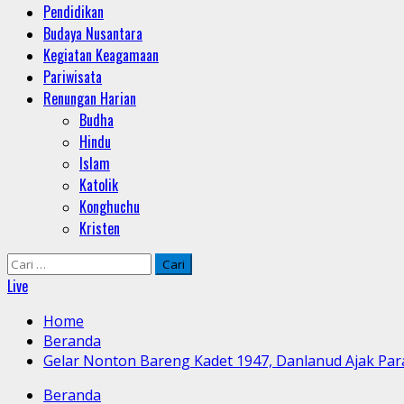
Pendidikan
Budaya Nusantara
Kegiatan Keagamaan
Pariwisata
Renungan Harian
Budha
Hindu
Islam
Katolik
Konghuchu
Kristen
Cari
untuk:
Live
Home
Beranda
Gelar Nonton Bareng Kadet 1947, Danlanud Ajak Para
Beranda