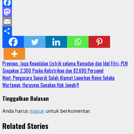
Facebook
Mastodon
Email
Share
Continue
Previous:
Jaga Keandalan Listrik selama Ramadan dan Idul Fitri, PLN
Siagakan 2.300 Posko Kelistrikan dan 82.690 Personel
Reading
Next:
Pengacara Sunardi Salah Alamat Laporkan Revie Selaku
Wartawan, Harusnya Gunakan Hak Jawab,!!
Tinggalkan Balasan
Anda harus
masuk
untuk berkomentar.
Related Stories