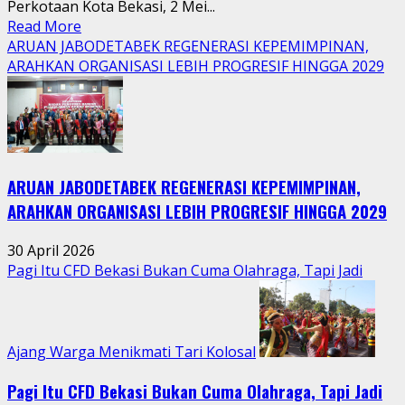
Perkotaan Kota Bekasi, 2 Mei...
Read
Read More
more
ARUAN JABODETABEK REGENERASI KEPEMIMPINAN,
about
ARAHKAN ORGANISASI LEBIH PROGRESIF HINGGA 2029
Tradisi
Sedekah
Bumi
Hidupkan
Kebersamaan
ARUAN JABODETABEK REGENERASI KEPEMIMPINAN,
Warga
Jatimurni
ARAHKAN ORGANISASI LEBIH PROGRESIF HINGGA 2029
di
Tengah
30 April 2026
Aktivitas
Pagi Itu CFD Bekasi Bukan Cuma Olahraga, Tapi Jadi
Perkotaan
Ajang Warga Menikmati Tari Kolosal
Pagi Itu CFD Bekasi Bukan Cuma Olahraga, Tapi Jadi