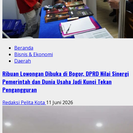
Beranda
Bisnis & Ekonomi
Daerah
Ribuan Lowongan Dibuka di Bogor, DPRD Nilai Sinergi
Pemerintah dan Dunia Usaha Jadi Kunci Tekan
Pengangguran
Redaksi Pelita Kota
11 Juni 2026