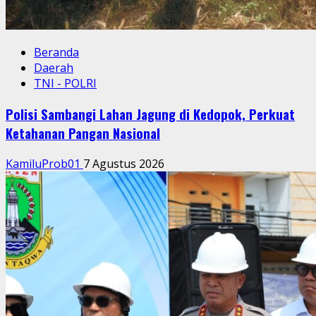
Beranda
Daerah
TNI - POLRI
Polisi Sambangi Lahan Jagung di Kedopok, Perkuat
Ketahanan Pangan Nasional
KamiluProb01
7 Agustus 2026