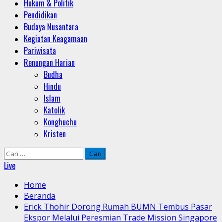
Hukum & Politik
Pendidikan
Budaya Nusantara
Kegiatan Keagamaan
Pariwisata
Renungan Harian
Budha
Hindu
Islam
Katolik
Konghuchu
Kristen
Cari
untuk:
Live
Home
Beranda
Erick Thohir Dorong Rumah BUMN Tembus Pasar
Ekspor Melalui Peresmian Trade Mission Singapore