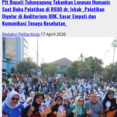
Plt Bupati Tulungagung Tekankan Layanan Humanis
Saat Buka Pelatihan di RSUD dr. Iskak _Pelatihan
Digelar di Auditorium IDIK, Sasar Empati dan
Komunikasi Tenaga Kesehatan_
Redaksi Pelita Kota
17 April 2026