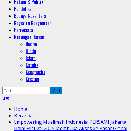
Hukum & Politik
Pendidikan
Budaya Nusantara
Kegiatan Keagamaan
Pariwisata
Renungan Harian
Budha
Hindu
Islam
Katolik
Konghuchu
Kristen
Cari
untuk:
Live
Home
Beranda
Empowering Muslimah Indonesia: PERSAMI Jakarta
Halal Festival 2025 Membuka Akses ke Pasar Global