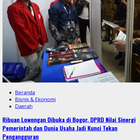
Beranda
Bisnis & Ekonomi
Daerah
Ribuan Lowongan Dibuka di Bogor, DPRD Nilai Sinergi
Pemerintah dan Dunia Usaha Jadi Kunci Tekan
Pengangguran