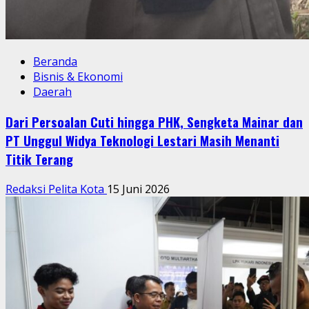
Beranda
Bisnis & Ekonomi
Daerah
Dari Persoalan Cuti hingga PHK, Sengketa Mainar dan
PT Unggul Widya Teknologi Lestari Masih Menanti
Titik Terang
Redaksi Pelita Kota
15 Juni 2026