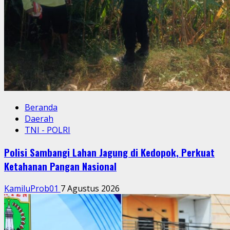
Beranda
Daerah
TNI - POLRI
Polisi Sambangi Lahan Jagung di Kedopok, Perkuat
Ketahanan Pangan Nasional
KamiluProb01
7 Agustus 2026