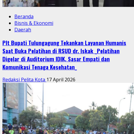
Beranda
Bisnis & Ekonomi
Daerah
Plt Bupati Tulungagung Tekankan Layanan Humanis
Saat Buka Pelatihan di RSUD dr. Iskak _Pelatihan
Digelar di Auditorium IDIK, Sasar Empati dan
Komunikasi Tenaga Kesehatan_
Redaksi Pelita Kota
17 April 2026