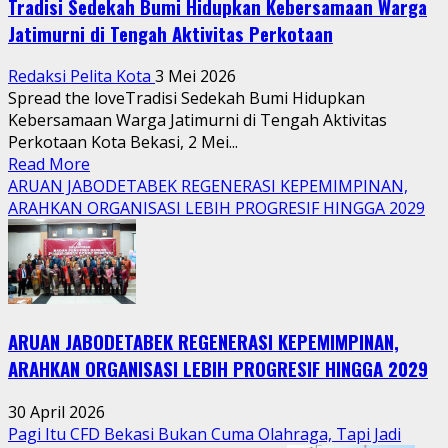
Tradisi Sedekah Bumi Hidupkan Kebersamaan Warga
Jatimurni di Tengah Aktivitas Perkotaan
Redaksi Pelita Kota
3 Mei 2026
Spread the loveTradisi Sedekah Bumi Hidupkan
Kebersamaan Warga Jatimurni di Tengah Aktivitas
Perkotaan Kota Bekasi, 2 Mei...
Read
Read More
more
ARUAN JABODETABEK REGENERASI KEPEMIMPINAN,
about
ARAHKAN ORGANISASI LEBIH PROGRESIF HINGGA 2029
Tradisi
Sedekah
Bumi
Hidupkan
Kebersamaan
ARUAN JABODETABEK REGENERASI KEPEMIMPINAN,
Warga
Jatimurni
ARAHKAN ORGANISASI LEBIH PROGRESIF HINGGA 2029
di
Tengah
30 April 2026
Aktivitas
Pagi Itu CFD Bekasi Bukan Cuma Olahraga, Tapi Jadi