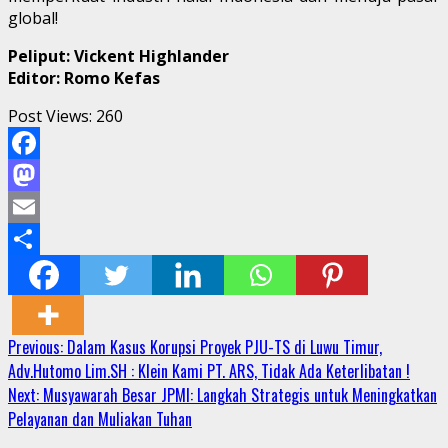
global!
Peliput: Vickent Highlander
Editor: Romo Kefas
Post Views:
260
Facebook
Mastodon
Email
Share
Continue
Previous:
Dalam Kasus Korupsi Proyek PJU-TS di Luwu Timur,
Adv.Hutomo Lim.SH : Klein Kami PT. ARS, Tidak Ada Keterlibatan !
Reading
Next:
Musyawarah Besar JPMI: Langkah Strategis untuk Meningkatkan
Pelayanan dan Muliakan Tuhan