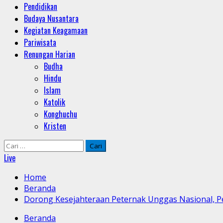
Pendidikan
Budaya Nusantara
Kegiatan Keagamaan
Pariwisata
Renungan Harian
Budha
Hindu
Islam
Katolik
Konghuchu
Kristen
Cari
untuk:
Live
Home
Beranda
Dorong Kesejahteraan Peternak Unggas Nasional, P
Beranda