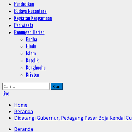
Pendidikan
Budaya Nusantara
Kegiatan Keagamaan
Pariwisata
Renungan Harian
Budha
Hindu
Islam
Katolik
Konghuchu
Kristen
Cari
untuk:
Live
Home
Beranda
Didatangi Gubernur, Pedagang Pasar Boja Kendal Cu
Beranda