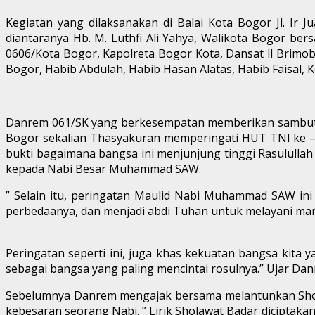
Kegiatan yang dilaksanakan di Balai Kota Bogor Jl. Ir
diantaranya Hb. M. Luthfi Ali Yahya, Walikota Bogor be
0606/Kota Bogor, Kapolreta Bogor Kota, Dansat ll Brim
Bogor, Habib Abdulah, Habib Hasan Alatas, Habib Faisal
Danrem 061/SK yang berkesempatan memberikan sambutan
Bogor sekalian Thasyakuran memperingati HUT TNI ke – 7
bukti bagaimana bangsa ini menjunjung tinggi Rasulullah 
kepada Nabi Besar Muhammad SAW.
” Selain itu, peringatan Maulid Nabi Muhammad SAW ini
perbedaanya, dan menjadi abdi Tuhan untuk melayani man
Peringatan seperti ini, juga khas kekuatan bangsa kita 
sebagai bangsa yang paling mencintai rosulnya.” Ujar Dan
Sebelumnya Danrem mengajak bersama melantunkan Shol
kebesaran seorang Nabi. ” Lirik Sholawat Badar diciptakan 