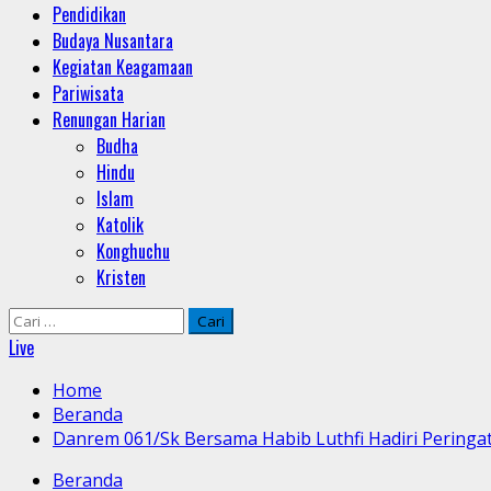
Pendidikan
Budaya Nusantara
Kegiatan Keagamaan
Pariwisata
Renungan Harian
Budha
Hindu
Islam
Katolik
Konghuchu
Kristen
Cari
untuk:
Live
Home
Beranda
Danrem 061/Sk Bersama Habib Luthfi Hadiri Perin
Beranda