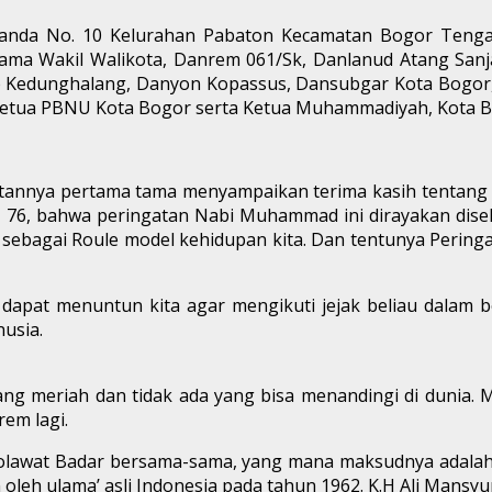
 Juanda No. 10 Kelurahan Pabaton Kecamatan Bogor Teng
rsama Wakil Walikota, Danrem 061/Sk, Danlanud Atang Sa
ob Kedunghalang, Danyon Kopassus, Dansubgar Kota Bogor,
, Ketua PBNU Kota Bogor serta Ketua Muhammadiyah, Kota B
nya pertama tama menyampaikan terima kasih tentang M
6, bahwa peringatan Nabi Muhammad ini dirayakan diselu
sebagai Roule model kehidupan kita. Dan tentunya Peringata
 dapat menuntun kita agar mengikuti jejak beliau dala
usia.
yang meriah dan tidak ada yang bisa menandingi di dunia.
rem lagi.
awat Badar bersama-sama, yang mana maksudnya adalah u
oleh ulama’ asli Indonesia pada tahun 1962. K.H Ali Mansyur 