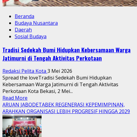
Beranda
Budaya Nusantara
Daerah
Sosial Budaya
Tradisi Sedekah Bumi Hidupkan Kebersamaan Warga
Jatimurni di Tengah Aktivitas Perkotaan
Redaksi Pelita Kota
3 Mei 2026
Spread the loveTradisi Sedekah Bumi Hidupkan
Kebersamaan Warga Jatimurni di Tengah Aktivitas
Perkotaan Kota Bekasi, 2 Mei...
Read
Read More
more
ARUAN JABODETABEK REGENERASI KEPEMIMPINAN,
about
ARAHKAN ORGANISASI LEBIH PROGRESIF HINGGA 2029
Tradisi
Sedekah
Bumi