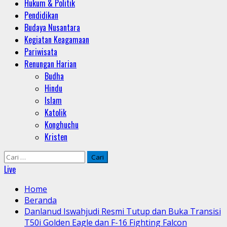
Hukum & Politik
Pendidikan
Budaya Nusantara
Kegiatan Keagamaan
Pariwisata
Renungan Harian
Budha
Hindu
Islam
Katolik
Konghuchu
Kristen
Cari
untuk:
Live
Home
Beranda
Danlanud Iswahjudi Resmi Tutup dan Buka Transisi
T50i Golden Eagle dan F-16 Fighting Falcon