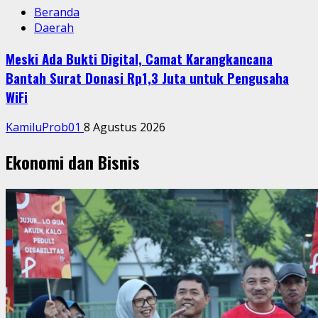
Beranda
Daerah
Meski Ada Bukti Digital, Camat Karangkancana
Bantah Surat Donasi Rp1,3 Juta untuk Pengusaha
WiFi
KamiluProb01
8 Agustus 2026
Ekonomi dan Bisnis