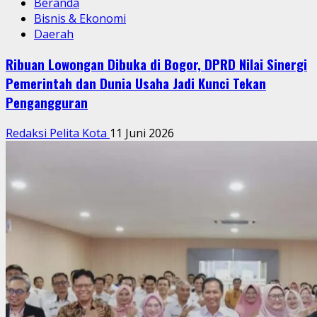
Beranda
Bisnis & Ekonomi
Daerah
Ribuan Lowongan Dibuka di Bogor, DPRD Nilai Sinergi
Pemerintah dan Dunia Usaha Jadi Kunci Tekan
Pengangguran
Redaksi Pelita Kota
11 Juni 2026