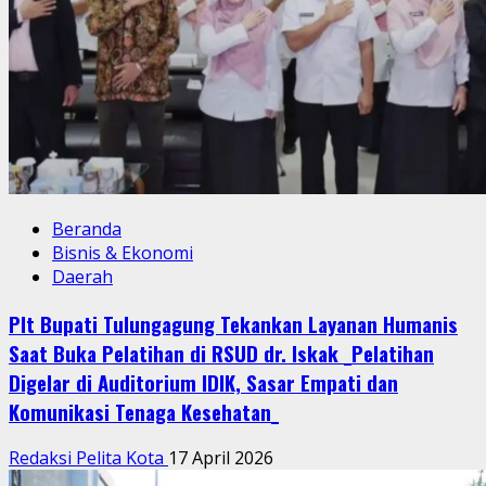
Beranda
Bisnis & Ekonomi
Daerah
Plt Bupati Tulungagung Tekankan Layanan Humanis
Saat Buka Pelatihan di RSUD dr. Iskak _Pelatihan
Digelar di Auditorium IDIK, Sasar Empati dan
Komunikasi Tenaga Kesehatan_
Redaksi Pelita Kota
17 April 2026