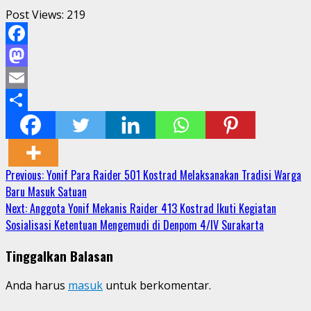
Post Views:
219
Facebook
Mastodon
Email
Share
Continue
Previous:
Yonif Para Raider 501 Kostrad Melaksanakan Tradisi Warga
Baru Masuk Satuan
Reading
Next:
Anggota Yonif Mekanis Raider 413 Kostrad Ikuti Kegiatan
Sosialisasi Ketentuan Mengemudi di Denpom 4/IV Surakarta
Tinggalkan Balasan
Anda harus
masuk
untuk berkomentar.