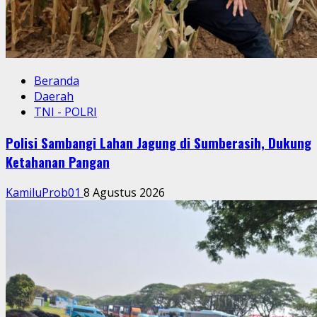
Beranda
Daerah
TNI - POLRI
Polisi Sambangi Lahan Jagung di Sumberasih, Dukung
Ketahanan Pangan
KamiluProb01
8 Agustus 2026