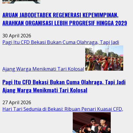
Hidupkan
Kebersamaan
ARUAN JABODETABEK REGENERASI KEPEMIMPINAN,
Warga
Jatimurni
ARAHKAN ORGANISASI LEBIH PROGRESIF HINGGA 2029
di
Tengah
30 April 2026
Aktivitas
Pagi Itu CFD Bekasi Bukan Cuma Olahraga, Tapi Jadi
Perkotaan
Ajang Warga Menikmati Tari Kolosal
Pagi Itu CFD Bekasi Bukan Cuma Olahraga, Tapi Jadi
Ajang Warga Menikmati Tari Kolosal
27 April 2026
Hari Tari Sedunia di Bekasi: Ribuan Penari Kuasai CFD,