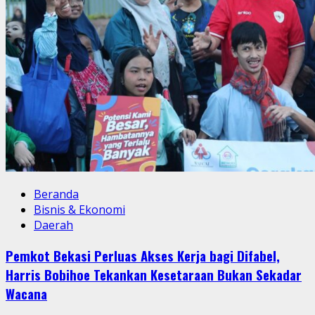
Beranda
Bisnis & Ekonomi
Daerah
Pemkot Bekasi Perluas Akses Kerja bagi Difabel,
Harris Bobihoe Tekankan Kesetaraan Bukan Sekadar
Wacana