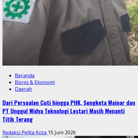
Beranda
Bisnis & Ekonomi
Daerah
Dari Persoalan Cuti hingga PHK, Sengketa Mainar dan
PT Unggul Widya Teknologi Lestari Masih Menanti
Titik Terang
Redaksi Pelita Kota
15 Juni 2026