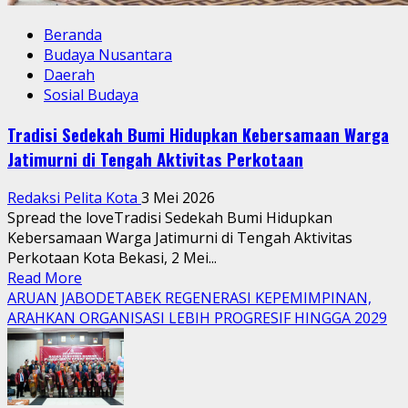
Beranda
Budaya Nusantara
Daerah
Sosial Budaya
Tradisi Sedekah Bumi Hidupkan Kebersamaan Warga
Jatimurni di Tengah Aktivitas Perkotaan
Redaksi Pelita Kota
3 Mei 2026
Spread the loveTradisi Sedekah Bumi Hidupkan
Kebersamaan Warga Jatimurni di Tengah Aktivitas
Perkotaan Kota Bekasi, 2 Mei...
Read
Read More
more
ARUAN JABODETABEK REGENERASI KEPEMIMPINAN,
about
ARAHKAN ORGANISASI LEBIH PROGRESIF HINGGA 2029
Tradisi
Sedekah
Bumi
Hidupkan