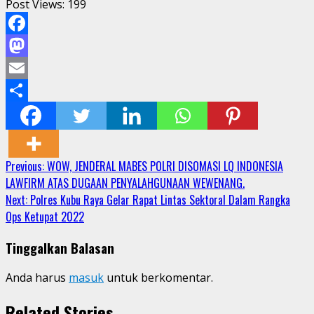
Post Views:
199
Facebook
Mastodon
Email
Share
Continue
Previous:
WOW, JENDERAL MABES POLRI DISOMASI LQ INDONESIA
LAWFIRM ATAS DUGAAN PENYALAHGUNAAN WEWENANG.
Reading
Next:
Polres Kubu Raya Gelar Rapat Lintas Sektoral Dalam Rangka
Ops Ketupat 2022
Tinggalkan Balasan
Anda harus
masuk
untuk berkomentar.
Related Stories