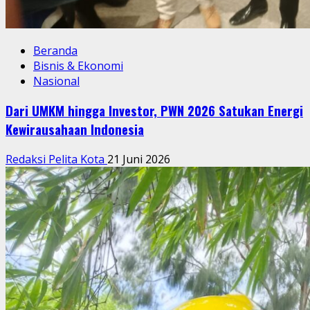
Beranda
Bisnis & Ekonomi
Nasional
Dari UMKM hingga Investor, PWN 2026 Satukan Energi
Kewirausahaan Indonesia
Redaksi Pelita Kota
21 Juni 2026