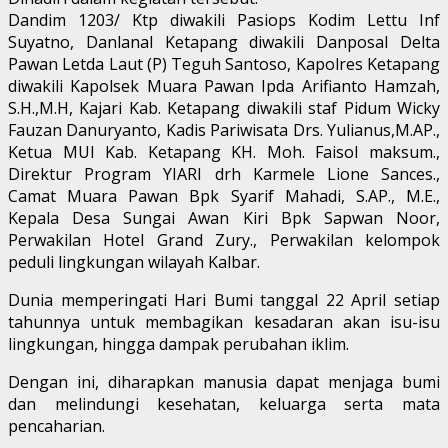
Dandim 1203/ Ktp diwakili Pasiops Kodim Lettu Inf
Suyatno, Danlanal Ketapang diwakili Danposal Delta
Pawan Letda Laut (P) Teguh Santoso, Kapolres Ketapang
diwakili Kapolsek Muara Pawan Ipda Arifianto Hamzah,
S.H.,M.H, Kajari Kab. Ketapang diwakili staf Pidum Wicky
Fauzan Danuryanto, Kadis Pariwisata Drs. Yulianus,M.AP.,
Ketua MUI Kab. Ketapang KH. Moh. Faisol maksum.,
Direktur Program YIARI drh Karmele Lione Sances.,
Camat Muara Pawan Bpk Syarif Mahadi, S.AP., M.E.,
Kepala Desa Sungai Awan Kiri Bpk Sapwan Noor,
Perwakilan Hotel Grand Zury., Perwakilan kelompok
peduli lingkungan wilayah Kalbar.
Dunia memperingati Hari Bumi tanggal 22 April setiap
tahunnya untuk membagikan kesadaran akan isu-isu
lingkungan, hingga dampak perubahan iklim.
Dengan ini, diharapkan manusia dapat menjaga bumi
dan melindungi kesehatan, keluarga serta mata
pencaharian.