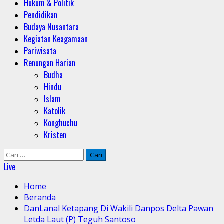
Hukum & Politik
Pendidikan
Budaya Nusantara
Kegiatan Keagamaan
Pariwisata
Renungan Harian
Budha
Hindu
Islam
Katolik
Konghuchu
Kristen
Cari
untuk:
Live
Home
Beranda
DanLanal Ketapang Di Wakili Danpos Delta Pawan
Letda Laut (P) Teguh Santoso