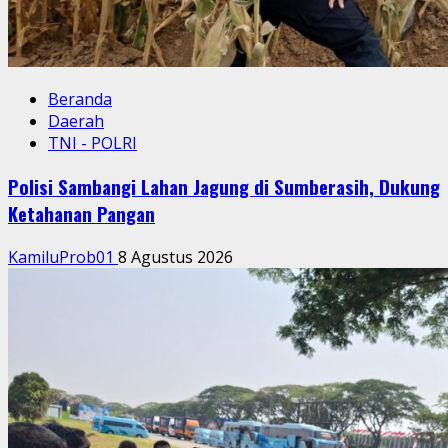
Beranda
Daerah
TNI - POLRI
Polisi Sambangi Lahan Jagung di Sumberasih, Dukung
Ketahanan Pangan
KamiluProb01
8 Agustus 2026