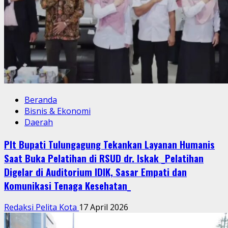
Beranda
Bisnis & Ekonomi
Daerah
Plt Bupati Tulungagung Tekankan Layanan Humanis
Saat Buka Pelatihan di RSUD dr. Iskak _Pelatihan
Digelar di Auditorium IDIK, Sasar Empati dan
Komunikasi Tenaga Kesehatan_
Redaksi Pelita Kota
17 April 2026