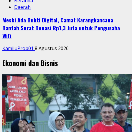
Beranda
Daerah
Meski Ada Bukti Digital, Camat Karangkancana
Bantah Surat Donasi Rp1,3 Juta untuk Pengusaha
WiFi
KamiluProb01
8 Agustus 2026
Ekonomi dan Bisnis