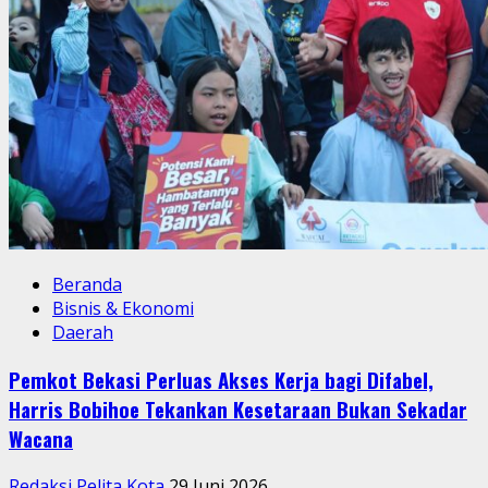
Beranda
Bisnis & Ekonomi
Daerah
Pemkot Bekasi Perluas Akses Kerja bagi Difabel,
Harris Bobihoe Tekankan Kesetaraan Bukan Sekadar
Wacana
Redaksi Pelita Kota
29 Juni 2026