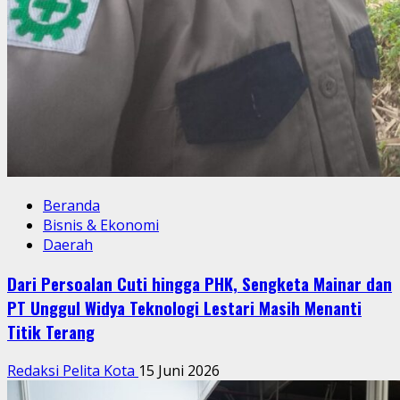
Beranda
Bisnis & Ekonomi
Daerah
Dari Persoalan Cuti hingga PHK, Sengketa Mainar dan
PT Unggul Widya Teknologi Lestari Masih Menanti
Titik Terang
Redaksi Pelita Kota
15 Juni 2026