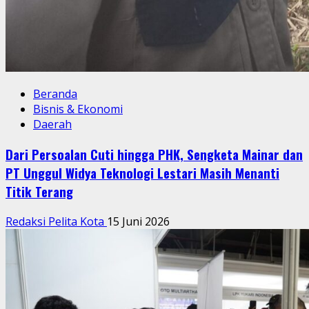
Beranda
Bisnis & Ekonomi
Daerah
Dari Persoalan Cuti hingga PHK, Sengketa Mainar dan
PT Unggul Widya Teknologi Lestari Masih Menanti
Titik Terang
Redaksi Pelita Kota
15 Juni 2026