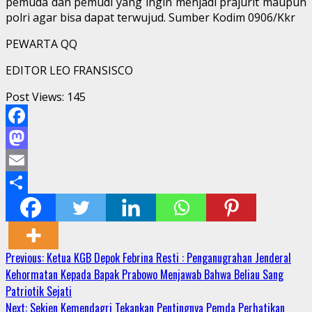
pemuda dan pemudi yang ingin menjadi prajurit maupun
polri agar bisa dapat terwujud. Sumber Kodim 0906/Kkr
PEWARTA QQ
EDITOR LEO FRANSISCO
Post Views:
145
Facebook
Mastodon
Email
Share
Continue
Previous:
Ketua KGB Depok Febrina Resti : Penganugrahan Jenderal
Kehormatan Kepada Bapak Prabowo Menjawab Bahwa Beliau Sang
Reading
Patriotik Sejati
Next:
Sekjen Kemendagri Tekankan Pentingnya Pemda Perhatikan