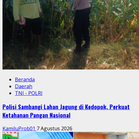
Beranda
Daerah
TNI - POLRI
Polisi Sambangi Lahan Jagung di Kedopok, Perkuat
Ketahanan Pangan Nasional
KamiluProb01
7 Agustus 2026