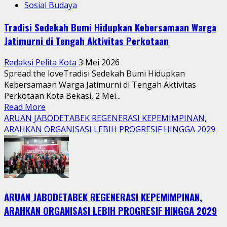
Sosial Budaya
Tradisi Sedekah Bumi Hidupkan Kebersamaan Warga
Jatimurni di Tengah Aktivitas Perkotaan
Redaksi Pelita Kota
3 Mei 2026
Spread the loveTradisi Sedekah Bumi Hidupkan
Kebersamaan Warga Jatimurni di Tengah Aktivitas
Perkotaan Kota Bekasi, 2 Mei...
Read
Read More
more
ARUAN JABODETABEK REGENERASI KEPEMIMPINAN,
about
ARAHKAN ORGANISASI LEBIH PROGRESIF HINGGA 2029
Tradisi
Sedekah
Bumi
Hidupkan
Kebersamaan
ARUAN JABODETABEK REGENERASI KEPEMIMPINAN,
Warga
Jatimurni
ARAHKAN ORGANISASI LEBIH PROGRESIF HINGGA 2029
di