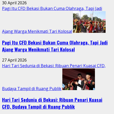
Tengah
30 April 2026
Aktivitas
Pagi Itu CFD Bekasi Bukan Cuma Olahraga, Tapi Jadi
Perkotaan
Ajang Warga Menikmati Tari Kolosal
Pagi Itu CFD Bekasi Bukan Cuma Olahraga, Tapi Jadi
Ajang Warga Menikmati Tari Kolosal
27 April 2026
Hari Tari Sedunia di Bekasi: Ribuan Penari Kuasai CFD,
Budaya Tampil di Ruang Publik
Hari Tari Sedunia di Bekasi: Ribuan Penari Kuasai
CFD, Budaya Tampil di Ruang Publik