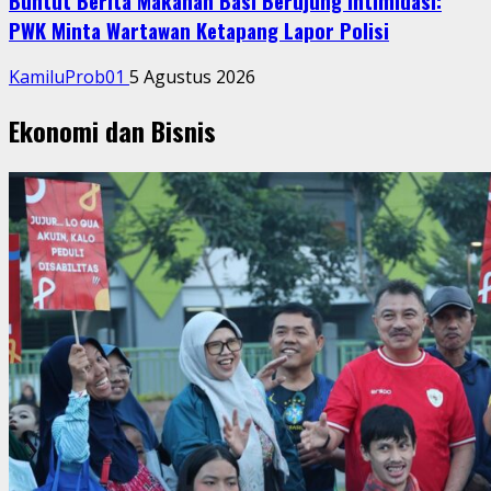
Buntut Berita Makanan Basi Berujung Intimidasi:
PWK Minta Wartawan Ketapang Lapor Polisi
KamiluProb01
5 Agustus 2026
Ekonomi dan Bisnis