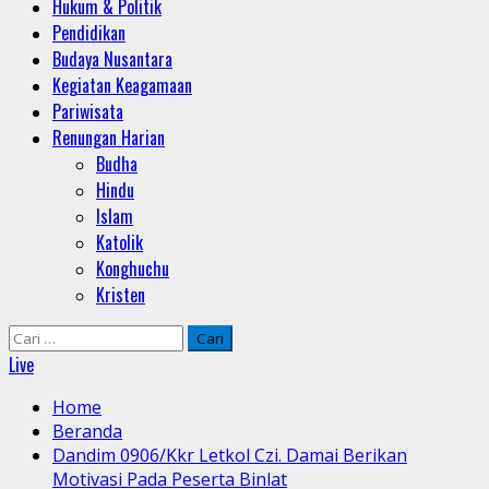
Hukum & Politik
Pendidikan
Budaya Nusantara
Kegiatan Keagamaan
Pariwisata
Renungan Harian
Budha
Hindu
Islam
Katolik
Konghuchu
Kristen
Cari
untuk:
Live
Home
Beranda
Dandim 0906/Kkr Letkol Czi. Damai Berikan
Motivasi Pada Peserta Binlat