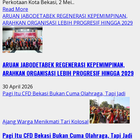
Perkotaan Kota Bekasi, 2 Mei...
Read
Read More
more
ARUAN JABODETABEK REGENERASI KEPEMIMPINAN,
about
ARAHKAN ORGANISASI LEBIH PROGRESIF HINGGA 2029
Tradisi
Sedekah
Bumi
Hidupkan
Kebersamaan
ARUAN JABODETABEK REGENERASI KEPEMIMPINAN,
Warga
Jatimurni
ARAHKAN ORGANISASI LEBIH PROGRESIF HINGGA 2029
di
Tengah
30 April 2026
Aktivitas
Pagi Itu CFD Bekasi Bukan Cuma Olahraga, Tapi Jadi
Perkotaan
Ajang Warga Menikmati Tari Kolosal
Pagi Itu CFD Bekasi Bukan Cuma Olahraga, Tapi Jadi