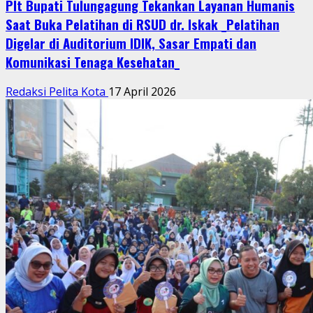
Plt Bupati Tulungagung Tekankan Layanan Humanis
Saat Buka Pelatihan di RSUD dr. Iskak _Pelatihan
Digelar di Auditorium IDIK, Sasar Empati dan
Komunikasi Tenaga Kesehatan_
Redaksi Pelita Kota
17 April 2026