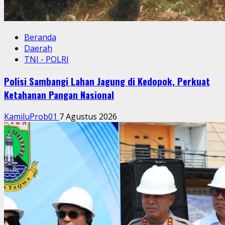
Beranda
Daerah
TNI - POLRI
Polisi Sambangi Lahan Jagung di Kedopok, Perkuat
Ketahanan Pangan Nasional
KamiluProb01
7 Agustus 2026