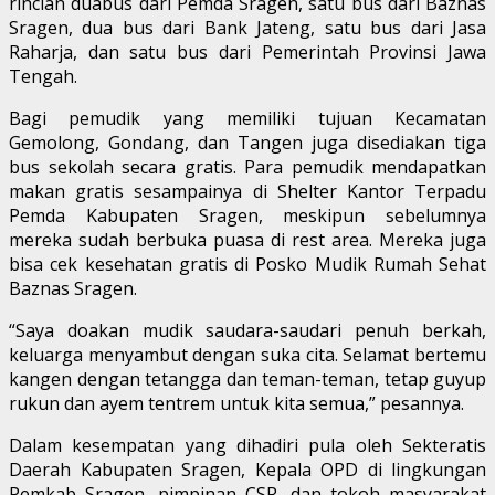
rincian duabus dari Pemda Sragen, satu bus dari Baznas
Sragen, dua bus dari Bank Jateng, satu bus dari Jasa
Raharja, dan satu bus dari Pemerintah Provinsi Jawa
Tengah.
Bagi pemudik yang memiliki tujuan Kecamatan
Gemolong, Gondang, dan Tangen juga disediakan tiga
bus sekolah secara gratis. Para pemudik mendapatkan
makan gratis sesampainya di Shelter Kantor Terpadu
Pemda Kabupaten Sragen, meskipun sebelumnya
mereka sudah berbuka puasa di rest area. Mereka juga
bisa cek kesehatan gratis di Posko Mudik Rumah Sehat
Baznas Sragen.
“Saya doakan mudik saudara-saudari penuh berkah,
keluarga menyambut dengan suka cita. Selamat bertemu
kangen dengan tetangga dan teman-teman, tetap guyup
rukun dan ayem tentrem untuk kita semua,” pesannya.
Dalam kesempatan yang dihadiri pula oleh Sekteratis
Daerah Kabupaten Sragen, Kepala OPD di lingkungan
Pemkab Sragen, pimpinan CSR, dan tokoh masyarakat