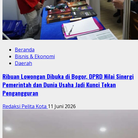
Beranda
Bisnis & Ekonomi
Daerah
Ribuan Lowongan Dibuka di Bogor, DPRD Nilai Sinergi
Pemerintah dan Dunia Usaha Jadi Kunci Tekan
Pengangguran
Redaksi Pelita Kota
11 Juni 2026