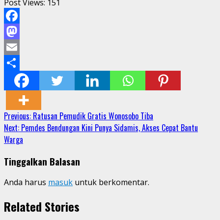
Post Views:
151
Facebook
Mastodon
Email
Share
Continue
Previous:
Ratusan Pemudik Gratis Wonosobo Tiba
Next:
Pemdes Bendungan Kini Punya Sidamis, Akses Cepat Bantu
Reading
Warga
Tinggalkan Balasan
Anda harus
masuk
untuk berkomentar.
Related Stories