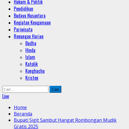
Hukum & Politik
Pendidikan
Budaya Nusantara
Kegiatan Keagamaan
Pariwisata
Renungan Harian
Budha
Hindu
Islam
Katolik
Konghuchu
Kristen
Cari
untuk:
Live
Home
Beranda
Bupati Sigit Sambut Hangat Rombongan Mudik
Gratis 2025