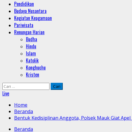
Pendidikan
Budaya Nusantara
Kegiatan Keagamaan
Pariwisata
Renungan Harian
Budha
Hindu
Islam
Katolik
Konghuchu
Kristen
Cari
untuk:
Live
Home
Beranda
Bentuk Kedisiplinan Anggota, Polsek Mauk Giat Apel
Beranda