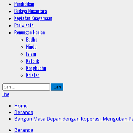
Pendidikan
Budaya Nusantara
Kegiatan Keagamaan
Pariwisata
Renungan Harian
Budha
Hindu
Islam
Katolik
Konghuchu
Kristen
Cari
untuk:
Live
Home
Beranda
Bangun Masa Depan dengan Koperasi: Mengubah Pas
Beranda