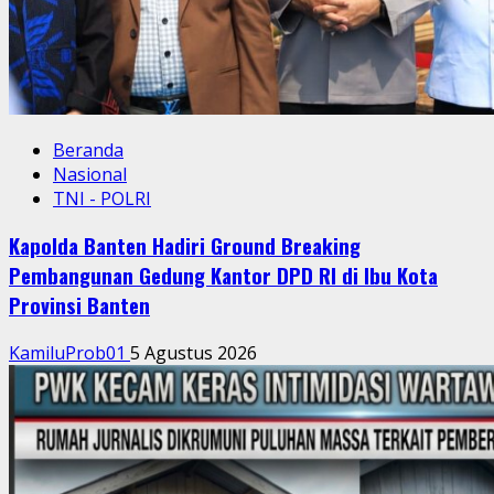
Beranda
Nasional
TNI - POLRI
Kapolda Banten Hadiri Ground Breaking
Pembangunan Gedung Kantor DPD RI di Ibu Kota
Provinsi Banten
KamiluProb01
5 Agustus 2026