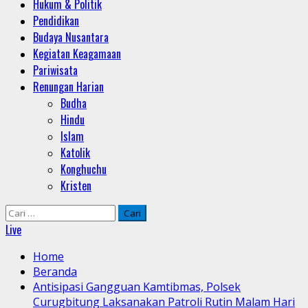
Hukum & Politik
Pendidikan
Budaya Nusantara
Kegiatan Keagamaan
Pariwisata
Renungan Harian
Budha
Hindu
Islam
Katolik
Konghuchu
Kristen
Cari
untuk:
Live
Home
Beranda
Antisipasi Gangguan Kamtibmas, Polsek
Curugbitung Laksanakan Patroli Rutin Malam Hari