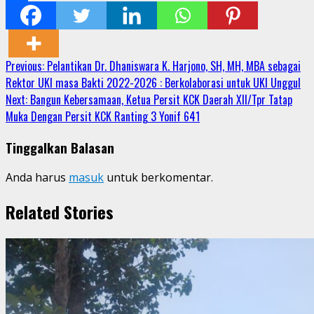
Share
Continue
Previous:
Pelantikan Dr. Dhaniswara K. Harjono, SH, MH, MBA sebagai
Rektor UKI masa Bakti 2022-2026 : Berkolaborasi untuk UKI Unggul
Reading
Next:
Bangun Kebersamaan, Ketua Persit KCK Daerah XII/Tpr Tatap
Muka Dengan Persit KCK Ranting 3 Yonif 641
Tinggalkan Balasan
Anda harus
masuk
untuk berkomentar.
Related Stories