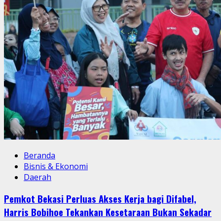
Beranda
Bisnis & Ekonomi
Daerah
Pemkot Bekasi Perluas Akses Kerja bagi Difabel,
Harris Bobihoe Tekankan Kesetaraan Bukan Sekadar