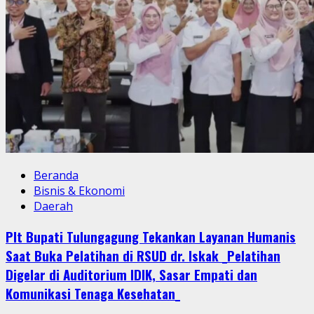
Beranda
Bisnis & Ekonomi
Daerah
Plt Bupati Tulungagung Tekankan Layanan Humanis
Saat Buka Pelatihan di RSUD dr. Iskak _Pelatihan
Digelar di Auditorium IDIK, Sasar Empati dan
Komunikasi Tenaga Kesehatan_