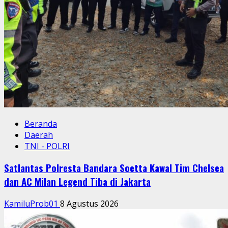
Beranda
Daerah
TNI - POLRI
Satlantas Polresta Bandara Soetta Kawal Tim Chelsea
dan AC Milan Legend Tiba di Jakarta
KamiluProb01
8 Agustus 2026