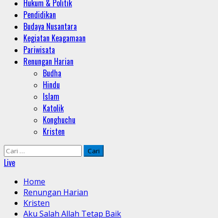
Hukum & Politik
Pendidikan
Budaya Nusantara
Kegiatan Keagamaan
Pariwisata
Renungan Harian
Budha
Hindu
Islam
Katolik
Konghuchu
Kristen
Cari
untuk:
Live
Home
Renungan Harian
Kristen
Aku Salah Allah Tetap Baik