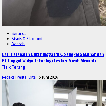
Beranda
Bisnis & Ekonomi
Daerah
Dari Persoalan Cuti hingga PHK, Sengketa Mainar dan
PT Unggul Widya Teknologi Lestari Masih Menanti
Titik Terang
Redaksi Pelita Kota
15 Juni 2026