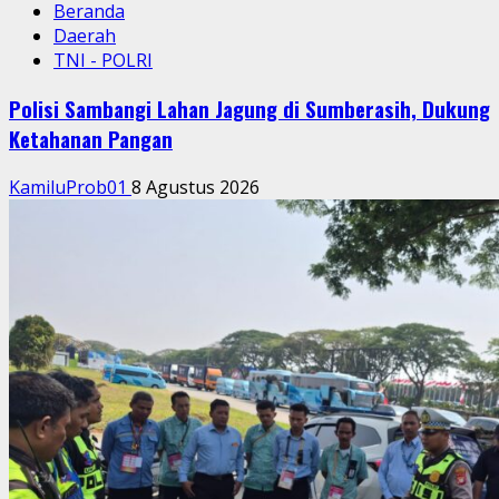
Beranda
Daerah
TNI - POLRI
Polisi Sambangi Lahan Jagung di Sumberasih, Dukung
Ketahanan Pangan
KamiluProb01
8 Agustus 2026