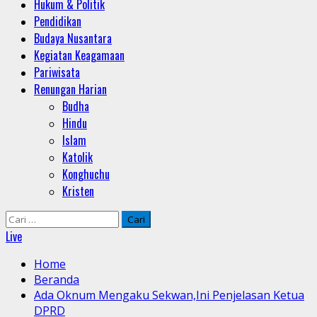
Hukum & Politik
Pendidikan
Budaya Nusantara
Kegiatan Keagamaan
Pariwisata
Renungan Harian
Budha
Hindu
Islam
Katolik
Konghuchu
Kristen
Cari
untuk:
Live
Home
Beranda
Ada Oknum Mengaku Sekwan,Ini Penjelasan Ketua
DPRD