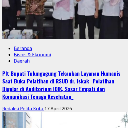
Beranda
Bisnis & Ekonomi
Daerah
Plt Bupati Tulungagung Tekankan Layanan Humanis
Saat Buka Pelatihan di RSUD dr. Iskak _Pelatihan
Digelar di Auditorium IDIK, Sasar Empati dan
Komunikasi Tenaga Kesehatan_
Redaksi Pelita Kota
17 April 2026