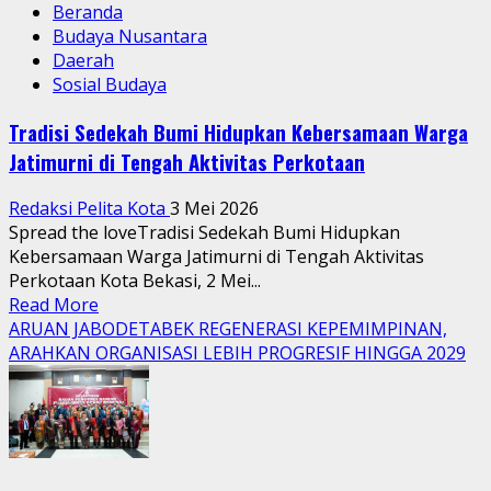
Beranda
Budaya Nusantara
Daerah
Sosial Budaya
Tradisi Sedekah Bumi Hidupkan Kebersamaan Warga
Jatimurni di Tengah Aktivitas Perkotaan
Redaksi Pelita Kota
3 Mei 2026
Spread the loveTradisi Sedekah Bumi Hidupkan
Kebersamaan Warga Jatimurni di Tengah Aktivitas
Perkotaan Kota Bekasi, 2 Mei...
Read
Read More
more
ARUAN JABODETABEK REGENERASI KEPEMIMPINAN,
about
ARAHKAN ORGANISASI LEBIH PROGRESIF HINGGA 2029
Tradisi
Sedekah
Bumi
Hidupkan
Kebersamaan