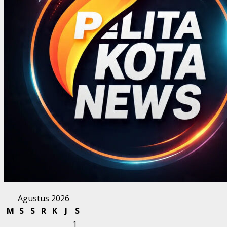
Agustus 2026
M
S
S
R
K
J
S
1