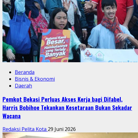
Beranda
Bisnis & Ekonomi
Daerah
Pemkot Bekasi Perluas Akses Kerja bagi Difabel,
Harris Bobihoe Tekankan Kesetaraan Bukan Sekadar
Wacana
Redaksi Pelita Kota
29 Juni 2026