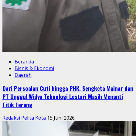
Beranda
Bisnis & Ekonomi
Daerah
Dari Persoalan Cuti hingga PHK, Sengketa Mainar dan
PT Unggul Widya Teknologi Lestari Masih Menanti
Titik Terang
Redaksi Pelita Kota
15 Juni 2026