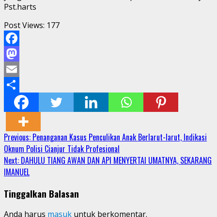
Pst.harts
Post Views:
177
Facebook
Mastodon
Email
Share
Continue
Previous:
Penanganan Kasus Penculikan Anak Berlarut-larut, Indikasi
Oknum Polisi Cianjur Tidak Profesional
Reading
Next:
DAHULU TIANG AWAN DAN API MENYERTAI UMATNYA, SEKARANG
IMANUEL
Tinggalkan Balasan
Anda harus
masuk
untuk berkomentar.