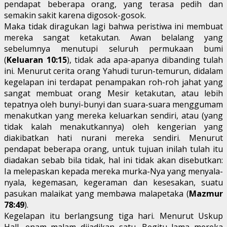
pendapat beberapa orang, yang terasa pedih dan
semakin sakit karena digosok-gosok.
Maka tidak diragukan lagi bahwa peristiwa ini membuat
mereka sangat ketakutan. Awan belalang yang
sebelumnya menutupi seluruh permukaan bumi
(
Keluaran 10:15
), tidak ada apa-apanya dibanding tulah
ini. Menurut cerita orang Yahudi turun-temurun, didalam
kegelapan ini terdapat penampakan roh-roh jahat yang
sangat membuat orang Mesir ketakutan, atau lebih
tepatnya oleh bunyi-bunyi dan suara-suara menggumam
menakutkan yang mereka keluarkan sendiri, atau (yang
tidak kalah menakutkannya) oleh kengerian yang
diakibatkan hati nurani mereka sendiri. Menurut
pendapat beberapa orang, untuk tujuan inilah tulah itu
diadakan sebab bila tidak, hal ini tidak akan disebutkan:
Ia melepaskan kepada mereka murka-Nya yang menyala-
nyala, kegemasan, kegeraman dan kesesakan, suatu
pasukan malaikat yang membawa malapetaka (
Mazmur
78:49
).
Kegelapan itu berlangsung tiga hari. Menurut Uskup
Hall, enam malam dijadikan satu. Begitu lama mereka