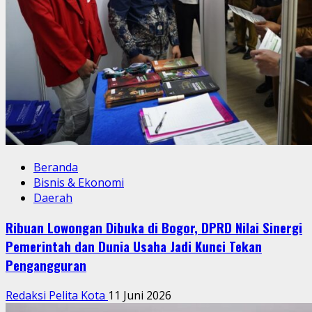
Beranda
Bisnis & Ekonomi
Daerah
Ribuan Lowongan Dibuka di Bogor, DPRD Nilai Sinergi
Pemerintah dan Dunia Usaha Jadi Kunci Tekan
Pengangguran
Redaksi Pelita Kota
11 Juni 2026