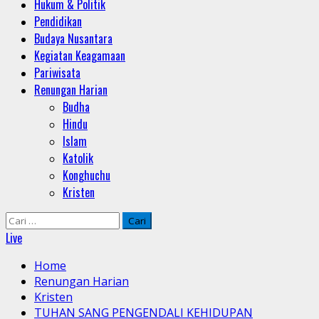
Hukum & Politik
Pendidikan
Budaya Nusantara
Kegiatan Keagamaan
Pariwisata
Renungan Harian
Budha
Hindu
Islam
Katolik
Konghuchu
Kristen
Cari
untuk:
Live
Home
Renungan Harian
Kristen
TUHAN SANG PENGENDALI KEHIDUPAN