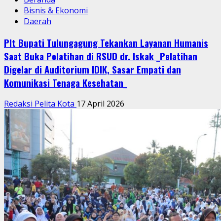
Bisnis & Ekonomi
Daerah
Plt Bupati Tulungagung Tekankan Layanan Humanis
Saat Buka Pelatihan di RSUD dr. Iskak _Pelatihan
Digelar di Auditorium IDIK, Sasar Empati dan
Komunikasi Tenaga Kesehatan_
Redaksi Pelita Kota
17 April 2026