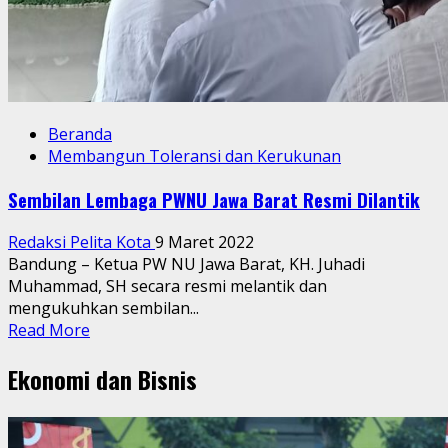
Beranda
Membangun Toleransi dan Kerukunan
Sembilan Lembaga PWNU Jawa Barat Resmi Dilantik
Redaksi Pelita Kota
9 Maret 2022
Bandung – Ketua PW NU Jawa Barat, KH. Juhadi
Muhammad, SH secara resmi melantik dan
mengukuhkan sembilan...
Read
Read More
more
Ekonomi dan Bisnis
about
Sembilan
Lembaga
PWNU