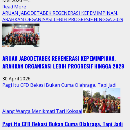
Mei 2026 —...
Read
Read More
more
ARUAN JABODETABEK REGENERASI KEPEMIMPINAN,
about
ARAHKAN ORGANISASI LEBIH PROGRESIF HINGGA 2029
Tradisi
Sedekah
Bumi
Hidupkan
Kebersamaan
ARUAN JABODETABEK REGENERASI KEPEMIMPINAN,
Warga
Jatimurni
ARAHKAN ORGANISASI LEBIH PROGRESIF HINGGA 2029
di
Tengah
30 April 2026
Aktivitas
Pagi Itu CFD Bekasi Bukan Cuma Olahraga, Tapi Jadi
Perkotaan
Ajang Warga Menikmati Tari Kolosal
Pagi Itu CFD Bekasi Bukan Cuma Olahraga, Tapi Jadi