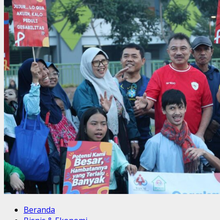
Jawa
Barat
Resmi
Dilantik
Beranda