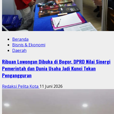
Beranda
Bisnis & Ekonomi
Daerah
Ribuan Lowongan Dibuka di Bogor, DPRD Nilai Sinergi
Pemerintah dan Dunia Usaha Jadi Kunci Tekan
Pengangguran
Redaksi Pelita Kota
11 Juni 2026