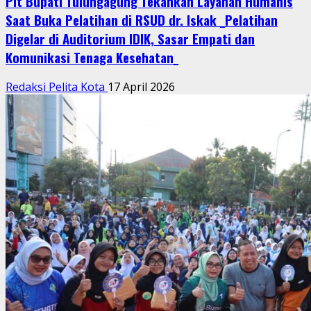
Plt Bupati Tulungagung Tekankan Layanan Humanis
Saat Buka Pelatihan di RSUD dr. Iskak _Pelatihan
Digelar di Auditorium IDIK, Sasar Empati dan
Komunikasi Tenaga Kesehatan_
Redaksi Pelita Kota
17 April 2026