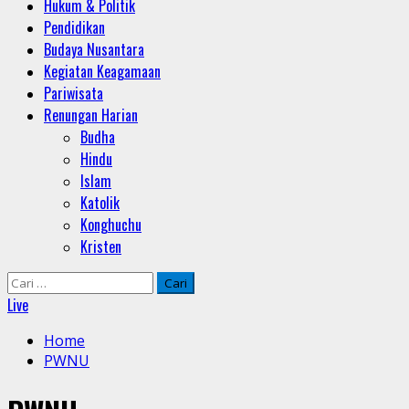
Hukum & Politik
Pendidikan
Budaya Nusantara
Kegiatan Keagamaan
Pariwisata
Renungan Harian
Budha
Hindu
Islam
Katolik
Konghuchu
Kristen
Cari
untuk:
Live
Home
PWNU