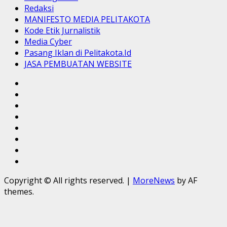
Redaksi
MANIFESTO MEDIA PELITAKOTA
Kode Etik Jurnalistik
Media Cyber
Pasang Iklan di Pelitakota.Id
JASA PEMBUATAN WEBSITE
Sekapur
Sirih
Tentang
Kami
Redaksi
MANIFESTO
MEDIA
Kode
PELITAKOTA
Etik
Media
Jurnalistik
Cyber
Pasang
Iklan
JASA
di
PEMBUATAN
Copyright © All rights reserved.
|
MoreNews
by AF
Pelitakota.Id
WEBSITE
themes.