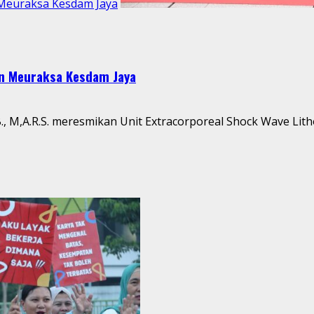
Meuraksa Kesdam Jaya
an Meuraksa Kesdam Jaya
, M,A.R.S. meresmikan Unit Extracorporeal Shock Wave Lithot