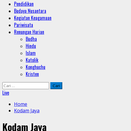
Pendidikan
Budaya Nusantara
Kegiatan Keagamaan
Pariwisata
Renungan Harian
Budha
Hindu
Islam
Katolik
Konghuchu
Kristen
Cari
untuk:
Live
Home
Kodam Jaya
Kodam Jaya