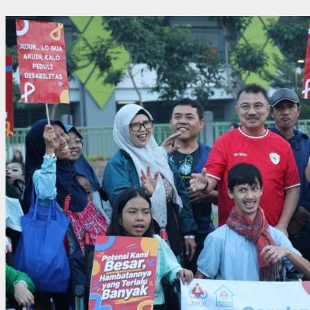
PERSONEL
PERWIRA
AKMIL
NAIKAN
PANGKAT