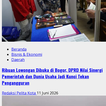
Beranda
Bisnis & Ekonomi
Daerah
Ribuan Lowongan Dibuka di Bogor, DPRD Nilai Sinergi
Pemerintah dan Dunia Usaha Jadi Kunci Tekan
Pengangguran
Redaksi Pelita Kota
11 Juni 2026