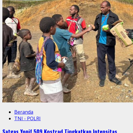
Model
dan
Medan
Beranda
TNI - POLRI
Satgas Yonif 509 Kostrad Tingkatkan Intensitas