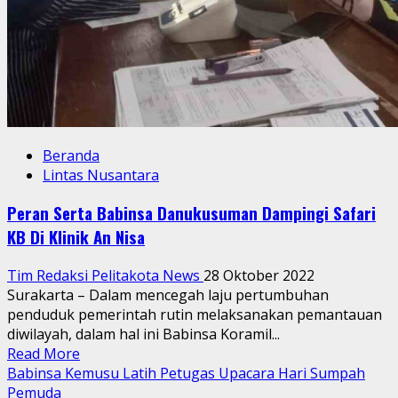
Beranda
Lintas Nusantara
Peran Serta Babinsa Danukusuman Dampingi Safari
KB Di Klinik An Nisa
Tim Redaksi Pelitakota News
28 Oktober 2022
Surakarta – Dalam mencegah laju pertumbuhan
penduduk pemerintah rutin melaksanakan pemantauan
diwilayah, dalam hal ini Babinsa Koramil...
Read
Read More
more
Babinsa Kemusu Latih Petugas Upacara Hari Sumpah
about
Pemuda