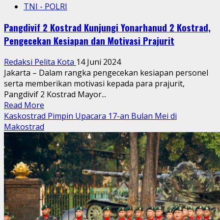
TNI - POLRI
Pangdivif 2 Kostrad Kunjungi Yonarhanud 2 Kostrad,
Pengecekan Kesiapan dan Motivasi Prajurit
Redaksi Pelita Kota
14 Juni 2024
Jakarta – Dalam rangka pengecekan kesiapan personel
serta memberikan motivasi kepada para prajurit,
Pangdivif 2 Kostrad Mayor...
Read
Read More
more
Kaskostrad Pimpin Upacara 17-an Bulan Mei di
about
Makostrad
Pangdivif
2
Kostrad
Kunjungi
Yonarhanud
2
Kostrad,
Pengecekan