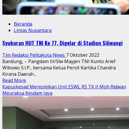
Beranda
Lintas Nusantara
Syukuran HUT TNI Ke 77, Digelar di Stadion Siliwangi
Tim Redaksi Pelitakota News
7 Oktober 2022
Bandung, – Pangdam III/Slw Mayjen TNI Kunto Arief
Wibowo S.I.P., bersama Ketua Persit Kartika Chandra
Kirana Daerah...
Read
Read More
more
Kapuskesad Meresmikan Unit ESWL RS TK II Moh Ridwan
about
Meuraksa Kesdam Jaya
Syukuran
HUT
TNI
Ke
77,