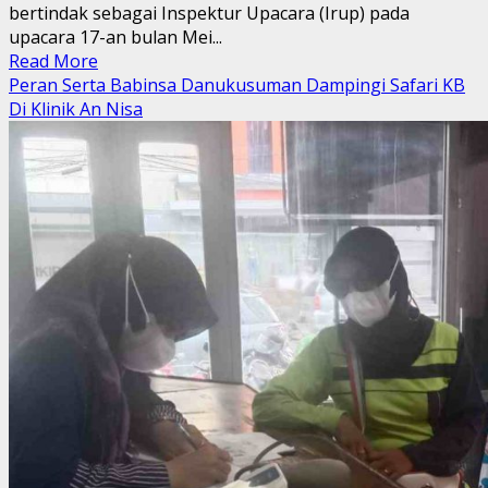
bertindak sebagai Inspektur Upacara (Irup) pada
upacara 17-an bulan Mei...
Read
Read More
more
Peran Serta Babinsa Danukusuman Dampingi Safari KB
about
Di Klinik An Nisa
Kaskostrad
Pimpin
Upacara
17-
an
Bulan
Mei
di
Makostrad