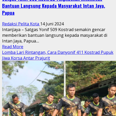
Bantuan Langsung Kepada Masyarakat Intan Jaya,
Papua
Redaksi Pelita Kota
14 Juni 2024
IntanJaya – Satgas Yonif 509 Kostrad semakin gencar
memberikan bantuan langsung kepada masyarakat di
Intan Jaya, Papua....
Read
Read More
more
Lomba Lari Rintangan, Cara Danyonif 411 Kostrad Pupuk
about
Jiwa Korsa Antar Prajurit
Satgas
Yonif
509
Kostrad
Tingkatkan
Intensitas
Bantuan
Langsung
Kepada
Masyarakat