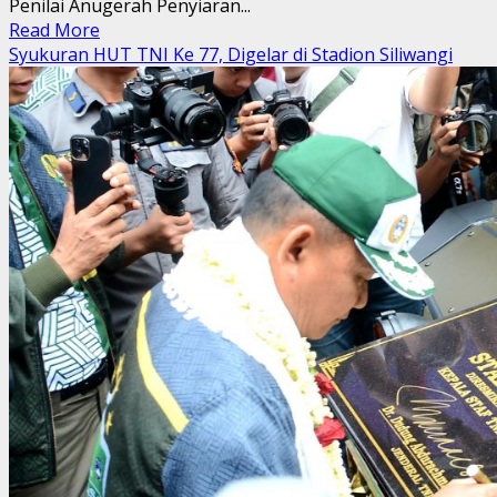
Penilai Anugerah Penyiaran...
Read
Read More
more
Syukuran HUT TNI Ke 77, Digelar di Stadion Siliwangi
about
RADIO
TIDAR,
5
BESAR
NOMINASI
KATEGORI
PENYIARAN
TERBAIK
JAWA
TENGAH