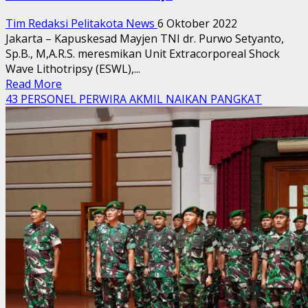
Tim Redaksi Pelitakota News
6 Oktober 2022
Jakarta – Kapuskesad Mayjen TNI dr. Purwo Setyanto,
Sp.B., M,A.R.S. meresmikan Unit Extracorporeal Shock
Wave Lithotripsy (ESWL),...
Read
Read More
more
43 PERSONEL PERWIRA AKMIL NAIKAN PANGKAT
about
Kapuskesad
Meresmikan
Unit
ESWL
RS
TK
II
Moh
Ridwan
Meuraksa
Kesdam
Jaya