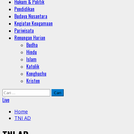
Hukum & Politik
Pendidikan
Budaya Nusantara
Kegiatan Keagamaan
Pariwisata
Renungan Harian
Budha
Hindu
Islam
Katolik
Konghuchu
Kristen
Cari
untuk:
Live
Home
TNI AD