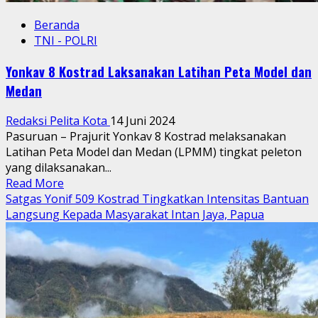
Beranda
TNI - POLRI
Yonkav 8 Kostrad Laksanakan Latihan Peta Model dan
Medan
Redaksi Pelita Kota
14 Juni 2024
Pasuruan – Prajurit Yonkav 8 Kostrad melaksanakan
Latihan Peta Model dan Medan (LPMM) tingkat peleton
yang dilaksanakan...
Read
Read More
more
Satgas Yonif 509 Kostrad Tingkatkan Intensitas Bantuan
about
Langsung Kepada Masyarakat Intan Jaya, Papua
Yonkav
8
Kostrad
Laksanakan
Latihan
Peta