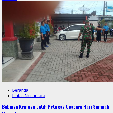
Peran
Serta
Babinsa
Danukusuman
Dampingi
Safari
KB
Di
Klinik
An
Nisa
Beranda
Lintas Nusantara
Babinsa Kemusu Latih Petugas Upacara Hari Sumpah