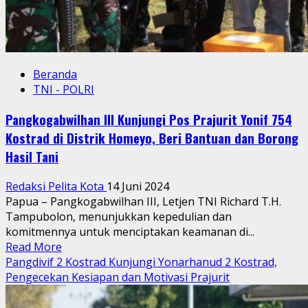
Beranda
TNI - POLRI
Pangkogabwilhan III Kunjungi Pos Prajurit Yonif 754
Kostrad di Distrik Homeyo, Beri Bantuan dan Borong
Hasil Tani
Redaksi Pelita Kota
14 Juni 2024
Papua – Pangkogabwilhan III, Letjen TNI Richard T.H.
Tampubolon, menunjukkan kepedulian dan
komitmennya untuk menciptakan keamanan di...
Read
Read More
more
Pangdivif 2 Kostrad Kunjungi Yonarhanud 2 Kostrad,
about
Pengecekan Kesiapan dan Motivasi Prajurit
Pangkogabwilhan
III