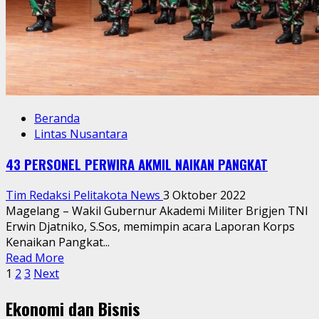
Beranda
Lintas Nusantara
43 PERSONEL PERWIRA AKMIL NAIKAN PANGKAT
Tim Redaksi Pelitakota News
3 Oktober 2022
Magelang – Wakil Gubernur Akademi Militer Brigjen TNI
Erwin Djatniko, S.Sos, memimpin acara Laporan Korps
Kenaikan Pangkat...
Read
Read More
Paginasi
more
1
2
3
Next
about
pos
Ekonomi dan Bisnis
43