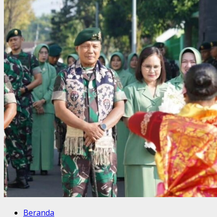
Kunjungi
Pos
Prajurit
Yonif
754
Kostrad
di
Distrik
Homeyo,
Beri
Bantuan
dan
Borong
Hasil
Tani
Beranda