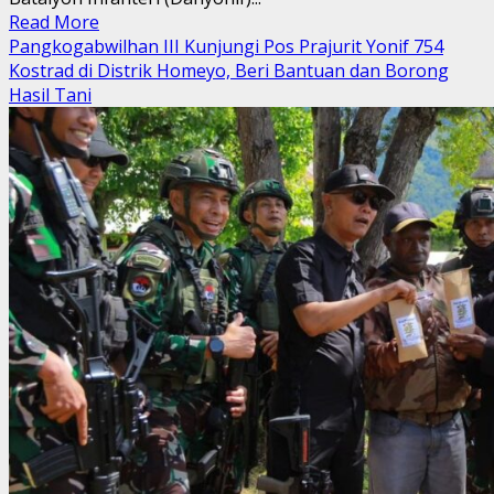
Read
Read More
more
Pangkogabwilhan III Kunjungi Pos Prajurit Yonif 754
about
Kostrad di Distrik Homeyo, Beri Bantuan dan Borong
Lomba
Hasil Tani
Lari
Rintangan,
Cara
Danyonif
411
Kostrad
Pupuk
Jiwa
Korsa
Antar
Prajurit