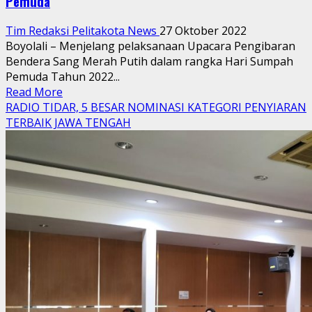
Pemuda
Tim Redaksi Pelitakota News
27 Oktober 2022
Boyolali – Menjelang pelaksanaan Upacara Pengibaran
Bendera Sang Merah Putih dalam rangka Hari Sumpah
Pemuda Tahun 2022...
Read
Read More
more
RADIO TIDAR, 5 BESAR NOMINASI KATEGORI PENYIARAN
about
TERBAIK JAWA TENGAH
Babinsa
Kemusu
Latih
Petugas
Upacara
Hari
Sumpah
Pemuda