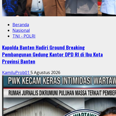
Beranda
Nasional
TNI - POLRI
Kapolda Banten Hadiri Ground Breaking
Pembangunan Gedung Kantor DPD RI di Ibu Kota
Provinsi Banten
KamiluProb01
5 Agustus 2026