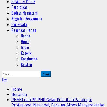
Hukum & Politik
Pendidikan
Budaya Nusantara
Kegiatan Keagamaan
Pariwisata
Renungan Harian
Budha
Hindu
Islam
Katolik
Konghuchu
Kristen
Cari
untuk:
Live
Home
Beranda
PHAHI dan PPIPHII Gelar Pelatihan Paralegal
Profesional Nasional, Perkuat Akses Masyarakat ke