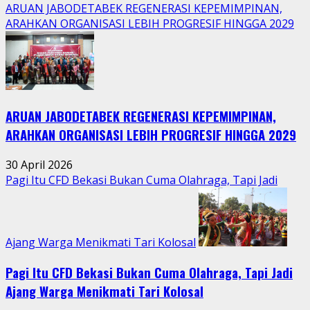
more
ARUAN JABODETABEK REGENERASI KEPEMIMPINAN,
about
ARAHKAN ORGANISASI LEBIH PROGRESIF HINGGA 2029
Tradisi
Sedekah
Bumi
Hidupkan
Kebersamaan
ARUAN JABODETABEK REGENERASI KEPEMIMPINAN,
Warga
Jatimurni
ARAHKAN ORGANISASI LEBIH PROGRESIF HINGGA 2029
di
Tengah
30 April 2026
Aktivitas
Pagi Itu CFD Bekasi Bukan Cuma Olahraga, Tapi Jadi
Perkotaan
Ajang Warga Menikmati Tari Kolosal
Pagi Itu CFD Bekasi Bukan Cuma Olahraga, Tapi Jadi
Ajang Warga Menikmati Tari Kolosal