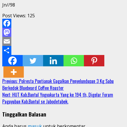
Jn//98
Post Views:
125
Facebook
Mastodon
Email
Share
Continue
Previous:
Polresta Pontianak Gagalkan Penyelundupan 3 Kg Sabu
Berkedok Bluebeard Coffee Roaster
Reading
Next:
HUT Kab.Bantul Yogyakarta Yang ke 194 th, Digelar Forum
Paguyuban Kab.Bantul se Jabodetabek.
Tinggalkan Balasan
Anda harus
masuk
untuk berkomentar.