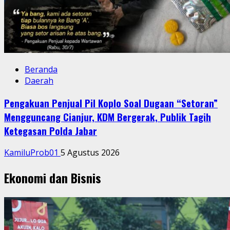
Beranda
Daerah
Pengakuan Penjual Pil Koplo Soal Dugaan “Setoran”
Mengguncang Cianjur, KDM Bergerak, Publik Tagih
Ketegasan Polda Jabar
KamiluProb01
5 Agustus 2026
Ekonomi dan Bisnis