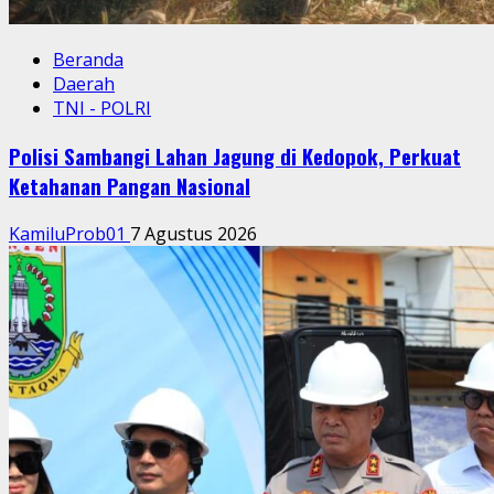
Beranda
Daerah
TNI - POLRI
Polisi Sambangi Lahan Jagung di Kedopok, Perkuat
Ketahanan Pangan Nasional
KamiluProb01
7 Agustus 2026