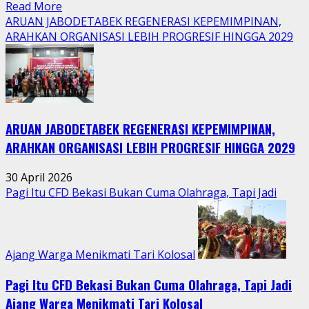
Read
Read More
more
ARUAN JABODETABEK REGENERASI KEPEMIMPINAN,
about
ARAHKAN ORGANISASI LEBIH PROGRESIF HINGGA 2029
Tradisi
Sedekah
Bumi
Hidupkan
Kebersamaan
ARUAN JABODETABEK REGENERASI KEPEMIMPINAN,
Warga
Jatimurni
ARAHKAN ORGANISASI LEBIH PROGRESIF HINGGA 2029
di
Tengah
30 April 2026
Aktivitas
Pagi Itu CFD Bekasi Bukan Cuma Olahraga, Tapi Jadi
Perkotaan
Ajang Warga Menikmati Tari Kolosal
Pagi Itu CFD Bekasi Bukan Cuma Olahraga, Tapi Jadi
Ajang Warga Menikmati Tari Kolosal