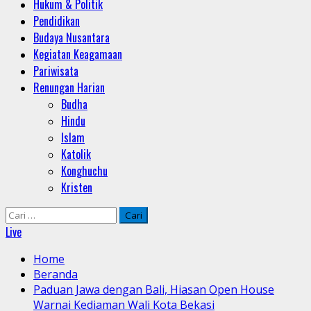
Hukum & Politik
Pendidikan
Budaya Nusantara
Kegiatan Keagamaan
Pariwisata
Renungan Harian
Budha
Hindu
Islam
Katolik
Konghuchu
Kristen
Cari
untuk:
Live
Home
Beranda
Paduan Jawa dengan Bali, Hiasan Open House
Warnai Kediaman Wali Kota Bekasi