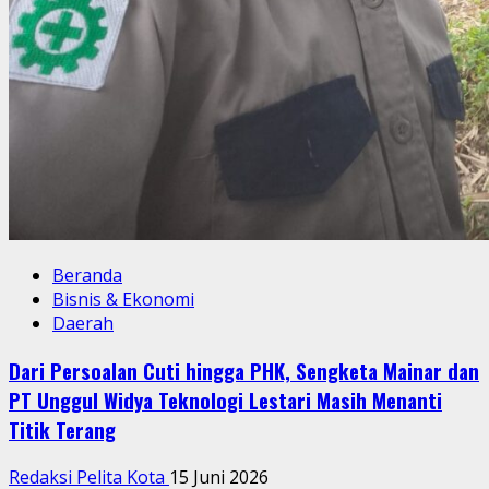
Beranda
Bisnis & Ekonomi
Daerah
Dari Persoalan Cuti hingga PHK, Sengketa Mainar dan
PT Unggul Widya Teknologi Lestari Masih Menanti
Titik Terang
Redaksi Pelita Kota
15 Juni 2026