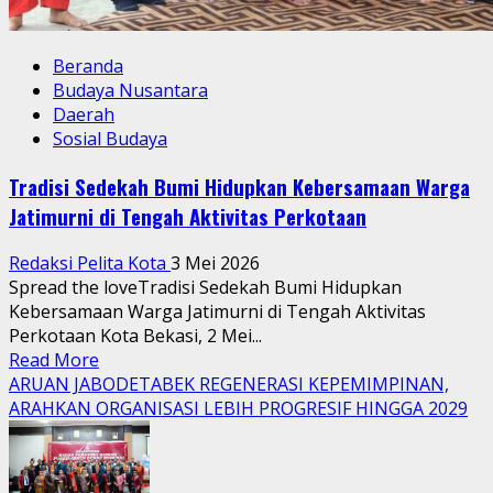
Beranda
Budaya Nusantara
Daerah
Sosial Budaya
Tradisi Sedekah Bumi Hidupkan Kebersamaan Warga
Jatimurni di Tengah Aktivitas Perkotaan
Redaksi Pelita Kota
3 Mei 2026
Spread the loveTradisi Sedekah Bumi Hidupkan
Kebersamaan Warga Jatimurni di Tengah Aktivitas
Perkotaan Kota Bekasi, 2 Mei...
Read
Read More
more
ARUAN JABODETABEK REGENERASI KEPEMIMPINAN,
about
ARAHKAN ORGANISASI LEBIH PROGRESIF HINGGA 2029
Tradisi
Sedekah
Bumi