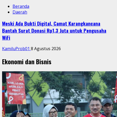
Beranda
Daerah
Meski Ada Bukti Digital, Camat Karangkancana
Bantah Surat Donasi Rp1,3 Juta untuk Pengusaha
WiFi
KamiluProb01
8 Agustus 2026
Ekonomi dan Bisnis