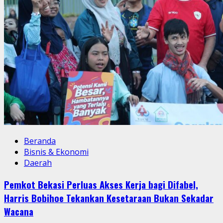
Beranda
Bisnis & Ekonomi
Daerah
Pemkot Bekasi Perluas Akses Kerja bagi Difabel,
Harris Bobihoe Tekankan Kesetaraan Bukan Sekadar
Wacana