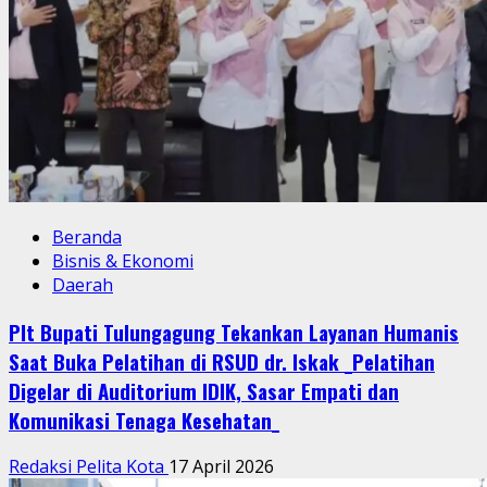
Beranda
Bisnis & Ekonomi
Daerah
Plt Bupati Tulungagung Tekankan Layanan Humanis
Saat Buka Pelatihan di RSUD dr. Iskak _Pelatihan
Digelar di Auditorium IDIK, Sasar Empati dan
Komunikasi Tenaga Kesehatan_
Redaksi Pelita Kota
17 April 2026