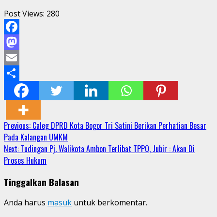
Post Views:
280
Facebook
Mastodon
Email
Share
Continue
Previous:
Caleg DPRD Kota Bogor Tri Satini Berikan Perhatian Besar
Pada Kalangan UMKM
Reading
Next:
Tudingan Pj. Walikota Ambon Terlibat TPPO, Jubir : Akan Di
Proses Hukum
Tinggalkan Balasan
Anda harus
masuk
untuk berkomentar.