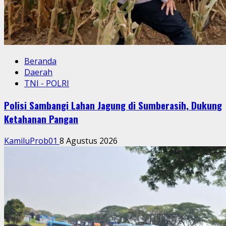
Beranda
Daerah
TNI - POLRI
Polisi Sambangi Lahan Jagung di Sumberasih, Dukung
Ketahanan Pangan
KamiluProb01
8 Agustus 2026