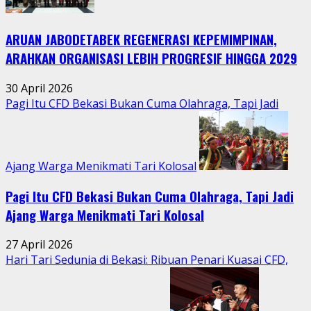
Hidupkan
Kebersamaan
ARUAN JABODETABEK REGENERASI KEPEMIMPINAN,
Warga
Jatimurni
ARAHKAN ORGANISASI LEBIH PROGRESIF HINGGA 2029
di
Tengah
30 April 2026
Aktivitas
Pagi Itu CFD Bekasi Bukan Cuma Olahraga, Tapi Jadi
Perkotaan
Ajang Warga Menikmati Tari Kolosal
Pagi Itu CFD Bekasi Bukan Cuma Olahraga, Tapi Jadi
Ajang Warga Menikmati Tari Kolosal
27 April 2026
Hari Tari Sedunia di Bekasi: Ribuan Penari Kuasai CFD,