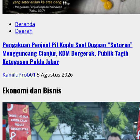
Beranda
Daerah
Pengakuan Penjual Pil Koplo Soal Dugaan “Setoran”
Mengguncang Cianjur, KDM Bergerak, Publik Tagih
Ketegasan Polda Jabar
KamiluProb01
5 Agustus 2026
Ekonomi dan Bisnis