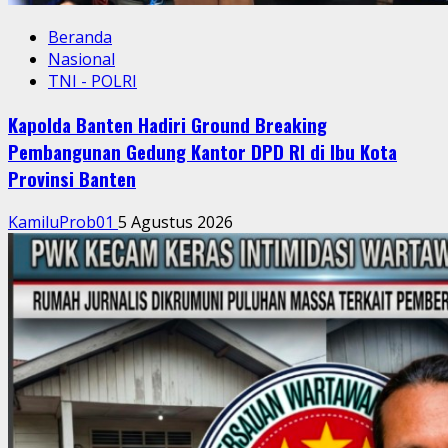
Beranda
Nasional
TNI - POLRI
Kapolda Banten Hadiri Ground Breaking
Pembangunan Gedung Kantor DPD RI di Ibu Kota
Provinsi Banten
KamiluProb01
5 Agustus 2026