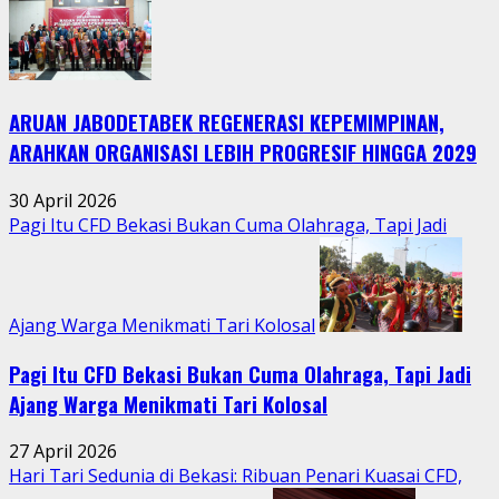
Sedekah
Bumi
Hidupkan
Kebersamaan
ARUAN JABODETABEK REGENERASI KEPEMIMPINAN,
Warga
Jatimurni
ARAHKAN ORGANISASI LEBIH PROGRESIF HINGGA 2029
di
Tengah
30 April 2026
Aktivitas
Pagi Itu CFD Bekasi Bukan Cuma Olahraga, Tapi Jadi
Perkotaan
Ajang Warga Menikmati Tari Kolosal
Pagi Itu CFD Bekasi Bukan Cuma Olahraga, Tapi Jadi
Ajang Warga Menikmati Tari Kolosal
27 April 2026
Hari Tari Sedunia di Bekasi: Ribuan Penari Kuasai CFD,