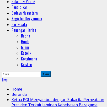
Hukum & Politik
Pendidikan
Budaya Nusantara
Kegiatan Keagamaan
Pariwisata
Renungan Harian
Budha
Hindu
Islam
Katolik
Konghuchu
Kristen
Cari
untuk:
Live
Home
Beranda
Ketua PGI Menyambut dengan Sukacita Pernyataan
Presiden Terkait Jaminan Kebebasan Beragama