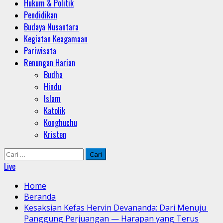
Hukum & Politik
Pendidikan
Budaya Nusantara
Kegiatan Keagamaan
Pariwisata
Renungan Harian
Budha
Hindu
Islam
Katolik
Konghuchu
Kristen
Cari
untuk:
Live
Home
Beranda
Kesaksian Kefas Hervin Devananda: Dari Menuju
Panggung Perjuangan — Harapan yang Terus