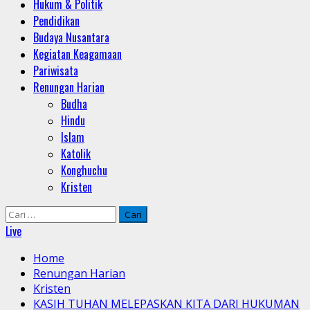
Hukum & Politik
Pendidikan
Budaya Nusantara
Kegiatan Keagamaan
Pariwisata
Renungan Harian
Budha
Hindu
Islam
Katolik
Konghuchu
Kristen
Cari
untuk:
Live
Home
Renungan Harian
Kristen
KASIH TUHAN MELEPASKAN KITA DARI HUKUMAN