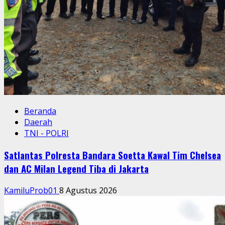
Beranda
Daerah
TNI - POLRI
Satlantas Polresta Bandara Soetta Kawal Tim Chelsea
dan AC Milan Legend Tiba di Jakarta
KamiluProb01
8 Agustus 2026