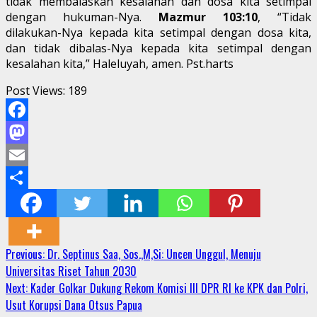
tidak membalaskan kesalahan dan dosa kita setimpal
dengan hukuman-Nya.
Mazmur 103:10
, “Tidak
dilakukan-Nya kepada kita setimpal dengan dosa kita,
dan tidak dibalas-Nya kepada kita setimpal dengan
kesalahan kita,” Haleluyah, amen. Pst.harts
Post Views:
189
Facebook
Mastodon
Email
Share
Continue
Previous:
Dr. Septinus Saa, Sos.,M,Si: Uncen Unggul, Menuju
Universitas Riset Tahun 2030
Reading
Next:
Kader Golkar Dukung Rekom Komisi III DPR RI ke KPK dan Polri,
Usut Korupsi Dana Otsus Papua