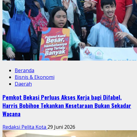
Beranda
Bisnis & Ekonomi
Daerah
Pemkot Bekasi Perluas Akses Kerja bagi Difabel,
Harris Bobihoe Tekankan Kesetaraan Bukan Sekadar
Wacana
Redaksi Pelita Kota
29 Juni 2026