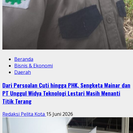
Beranda
Bisnis & Ekonomi
Daerah
Dari Persoalan Cuti hingga PHK, Sengketa Mainar dan
PT Unggul Widya Teknologi Lestari Masih Menanti
Titik Terang
Redaksi Pelita Kota
15 Juni 2026