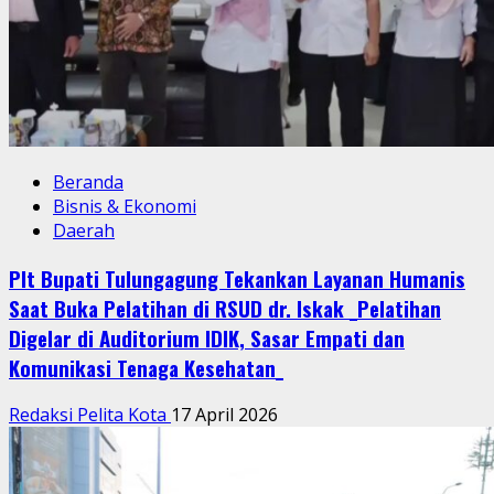
Beranda
Bisnis & Ekonomi
Daerah
Plt Bupati Tulungagung Tekankan Layanan Humanis
Saat Buka Pelatihan di RSUD dr. Iskak _Pelatihan
Digelar di Auditorium IDIK, Sasar Empati dan
Komunikasi Tenaga Kesehatan_
Redaksi Pelita Kota
17 April 2026