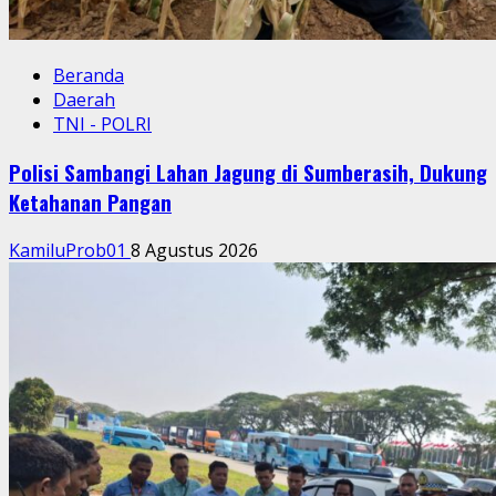
Beranda
Daerah
TNI - POLRI
Polisi Sambangi Lahan Jagung di Sumberasih, Dukung
Ketahanan Pangan
KamiluProb01
8 Agustus 2026