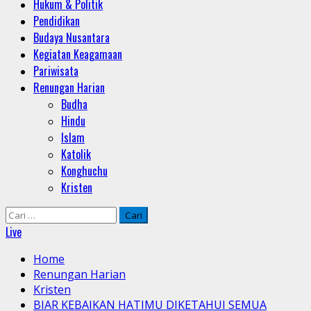
Hukum & Politik
Pendidikan
Budaya Nusantara
Kegiatan Keagamaan
Pariwisata
Renungan Harian
Budha
Hindu
Islam
Katolik
Konghuchu
Kristen
Cari
untuk:
Live
Home
Renungan Harian
Kristen
BIAR KEBAIKAN HATIMU DIKETAHUI SEMUA