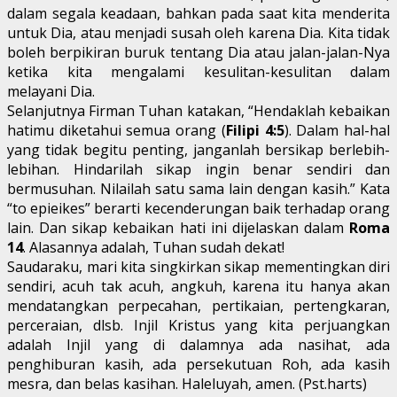
dalam segala keadaan, bahkan pada saat kita menderita
untuk Dia, atau menjadi susah oleh karena Dia. Kita tidak
boleh berpikiran buruk tentang Dia atau jalan-jalan-Nya
ketika kita mengalami kesulitan-kesulitan dalam
melayani Dia.
Selanjutnya Firman Tuhan katakan, “Hendaklah kebaikan
hatimu diketahui semua orang (
Filipi 4:5
). Dalam hal-hal
yang tidak begitu penting, janganlah bersikap berlebih-
lebihan. Hindarilah sikap ingin benar sendiri dan
bermusuhan. Nilailah satu sama lain dengan kasih.” Kata
“to epieikes” berarti kecenderungan baik terhadap orang
lain. Dan sikap kebaikan hati ini dijelaskan dalam
Roma
14
. Alasannya adalah, Tuhan sudah dekat!
Saudaraku, mari kita singkirkan sikap mementingkan diri
sendiri, acuh tak acuh, angkuh, karena itu hanya akan
mendatangkan perpecahan, pertikaian, pertengkaran,
perceraian, dlsb. Injil Kristus yang kita perjuangkan
adalah Injil yang di dalamnya ada nasihat, ada
penghiburan kasih, ada persekutuan Roh, ada kasih
mesra, dan belas kasihan. Haleluyah, amen. (Pst.harts)