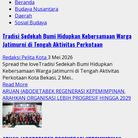
Beranda
Budaya Nusantara
Daerah
Sosial Budaya
Tradisi Sedekah Bumi Hidupkan Kebersamaan Warga
Jatimurni di Tengah Aktivitas Perkotaan
Redaksi Pelita Kota
3 Mei 2026
Spread the loveTradisi Sedekah Bumi Hidupkan
Kebersamaan Warga Jatimurni di Tengah Aktivitas
Perkotaan Kota Bekasi, 2 Mei...
Read
Read More
more
ARUAN JABODETABEK REGENERASI KEPEMIMPINAN,
about
ARAHKAN ORGANISASI LEBIH PROGRESIF HINGGA 2029
Tradisi
Sedekah
Bumi
Hidupkan
Kebersamaan