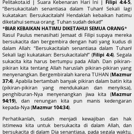
Pelitakota.id | Suara Kebenaran Hari Ini |
Filipi 4:4-5
,
“Bersukacitalah senantiasa dalam Tuhan! Sekali lagi
kukatakan: Bersukacitalah! Hendaklah kebaikan hatimu
diketahui semua orang. Tuhan sudah dekat!”
*
BIAR KEBAIKAN HATIMU DIKETAHUI SEMUA ORANG
*
Rasul Paulus menasihati Jemaat di Filipi supaya mereka
bersukacita dan bergembira dengan hati yang kudus di
dalam Allah: “Bersukacitalah senantiasa dalam Tuhan!
Sekali lagi kukatakan: Bersukacitalah!” (
Filipi 4:4
). Segala
sukacita kita harus bertumpu pada Allah. Dan pikiran-
pikiran kita tentang Allah haruslah pikiran-pikiran yang
menyenangkan. Bergembiralah karena TUHAN (
Mazmur
37:4
). Apabila bertambah banyak pikiran dalam batin kita
(pikiran-pikiran yang mendukakan dan menyiksa),
penghiburan-Nya menyenangkan jiwa kita (
Mazmur
94:19
), dan renungan kita pun manis kedengaran
kepada-Nya (
Mazmur 104:34
).
Perhatikanlah, sudah menjadi kewajiban dan hak
istimewa kita untuk bersukacita di dalam Allah, dan
bersukacita di dalam Dia senantiasa, pada segala waktu,