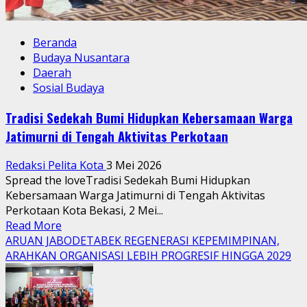
Beranda
Budaya Nusantara
Daerah
Sosial Budaya
Tradisi Sedekah Bumi Hidupkan Kebersamaan Warga
Jatimurni di Tengah Aktivitas Perkotaan
Redaksi Pelita Kota
3 Mei 2026
Spread the loveTradisi Sedekah Bumi Hidupkan
Kebersamaan Warga Jatimurni di Tengah Aktivitas
Perkotaan Kota Bekasi, 2 Mei...
Read
Read More
more
ARUAN JABODETABEK REGENERASI KEPEMIMPINAN,
about
ARAHKAN ORGANISASI LEBIH PROGRESIF HINGGA 2029
Tradisi
Sedekah
Bumi