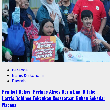
Beranda
Bisnis & Ekonomi
Daerah
Pemkot Bekasi Perluas Akses Kerja bagi Difabel,
Harris Bobihoe Tekankan Kesetaraan Bukan Sekadar
Wacana