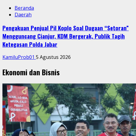
Beranda
Daerah
Pengakuan Penjual Pil Koplo Soal Dugaan “Setoran”
Mengguncang Cianjur, KDM Bergerak, Publik Tagih
Ketegasan Polda Jabar
KamiluProb01
5 Agustus 2026
Ekonomi dan Bisnis