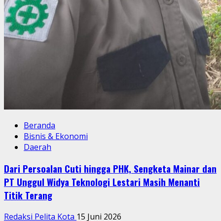
Beranda
Bisnis & Ekonomi
Daerah
Dari Persoalan Cuti hingga PHK, Sengketa Mainar dan
PT Unggul Widya Teknologi Lestari Masih Menanti
Titik Terang
Redaksi Pelita Kota
15 Juni 2026