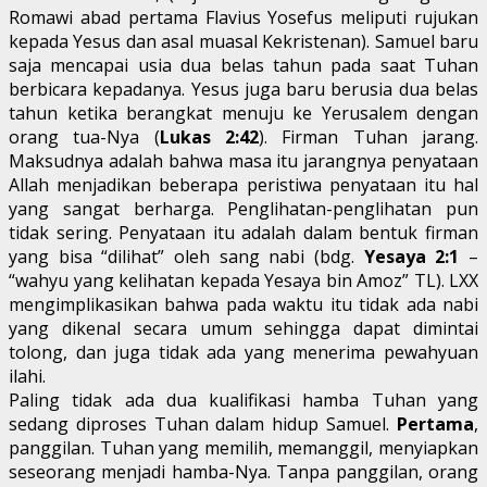
Romawi abad pertama Flavius Yosefus meliputi rujukan
kepada Yesus dan asal muasal Kekristenan). Samuel baru
saja mencapai usia dua belas tahun pada saat Tuhan
berbicara kepadanya. Yesus juga baru berusia dua belas
tahun ketika berangkat menuju ke Yerusalem dengan
orang tua-Nya (
Lukas 2:42
). Firman Tuhan jarang.
Maksudnya adalah bahwa masa itu jarangnya penyataan
Allah menjadikan beberapa peristiwa penyataan itu hal
yang sangat berharga. Penglihatan-penglihatan pun
tidak sering. Penyataan itu adalah dalam bentuk firman
yang bisa “dilihat” oleh sang nabi (bdg.
Yesaya 2:1
–
“wahyu yang kelihatan kepada Yesaya bin Amoz” TL). LXX
mengimplikasikan bahwa pada waktu itu tidak ada nabi
yang dikenal secara umum sehingga dapat dimintai
tolong, dan juga tidak ada yang menerima pewahyuan
ilahi.
Paling tidak ada dua kualifikasi hamba Tuhan yang
sedang diproses Tuhan dalam hidup Samuel.
Pertama
,
panggilan. Tuhan yang memilih, memanggil, menyiapkan
seseorang menjadi hamba-Nya. Tanpa panggilan, orang