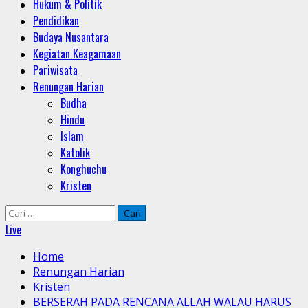
Hukum & Politik
Pendidikan
Budaya Nusantara
Kegiatan Keagamaan
Pariwisata
Renungan Harian
Budha
Hindu
Islam
Katolik
Konghuchu
Kristen
Cari
untuk:
Live
Home
Renungan Harian
Kristen
BERSERAH PADA RENCANA ALLAH WALAU HARUS