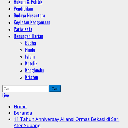
Hukum & Politik
Pendidikan
Budaya Nusantara
Kegiatan Keagamaan
Pariwisata
Renungan Harian
Budha
Hindu
Islam
Katolik
Konghuchu
Kristen
Cari
untuk:
Live
Home
Beranda
11 Tahun Anniversay Aliansi Ormas Bekasi di Sari
Ater Subang