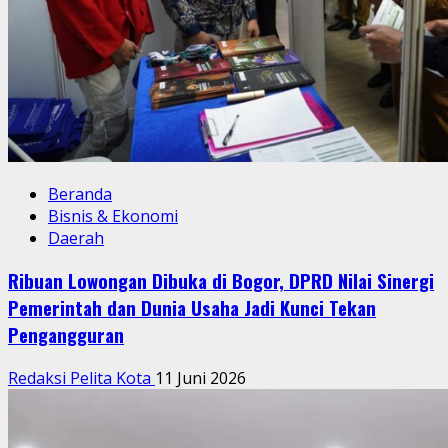
Beranda
Bisnis & Ekonomi
Daerah
Ribuan Lowongan Dibuka di Bogor, DPRD Nilai Sinergi
Pemerintah dan Dunia Usaha Jadi Kunci Tekan
Pengangguran
Redaksi Pelita Kota
11 Juni 2026