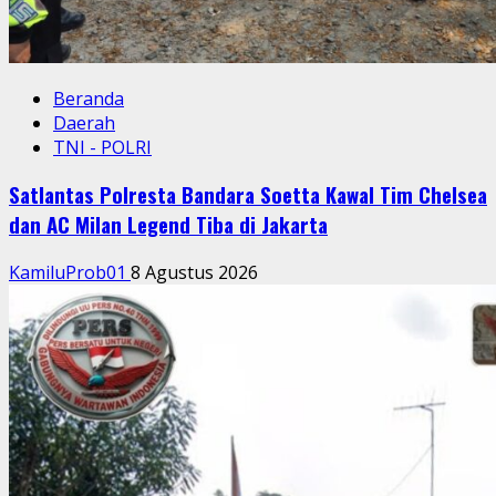
Beranda
Daerah
TNI - POLRI
Satlantas Polresta Bandara Soetta Kawal Tim Chelsea
dan AC Milan Legend Tiba di Jakarta
KamiluProb01
8 Agustus 2026