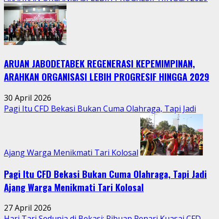
Tradisi
Sedekah
Bumi
Hidupkan
Kebersamaan
ARUAN JABODETABEK REGENERASI KEPEMIMPINAN,
Warga
Jatimurni
ARAHKAN ORGANISASI LEBIH PROGRESIF HINGGA 2029
di
Tengah
30 April 2026
Aktivitas
Pagi Itu CFD Bekasi Bukan Cuma Olahraga, Tapi Jadi
Perkotaan
Ajang Warga Menikmati Tari Kolosal
Pagi Itu CFD Bekasi Bukan Cuma Olahraga, Tapi Jadi
Ajang Warga Menikmati Tari Kolosal
27 April 2026
Hari Tari Sedunia di Bekasi: Ribuan Penari Kuasai CFD,