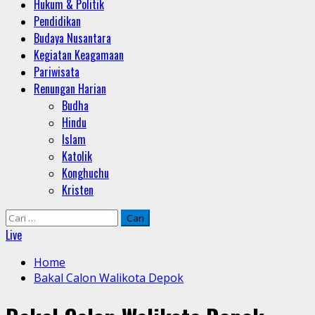
Hukum & Politik
Pendidikan
Budaya Nusantara
Kegiatan Keagamaan
Pariwisata
Renungan Harian
Budha
Hindu
Islam
Katolik
Konghuchu
Kristen
Cari
untuk:
Live
Home
Bakal Calon Walikota Depok