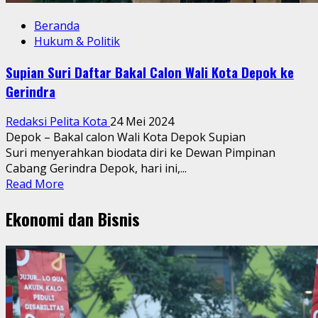
Beranda
Hukum & Politik
Supian Suri Daftar Bakal Calon Wali Kota Depok ke
Gerindra
Redaksi Pelita Kota
24 Mei 2024
Depok – Bakal calon Wali Kota Depok Supian
Suri menyerahkan biodata diri ke Dewan Pimpinan
Cabang Gerindra Depok, hari ini,...
Read
Read More
more
Ekonomi dan Bisnis
about
Supian
Suri
Daftar
Bakal
Calon
Wali