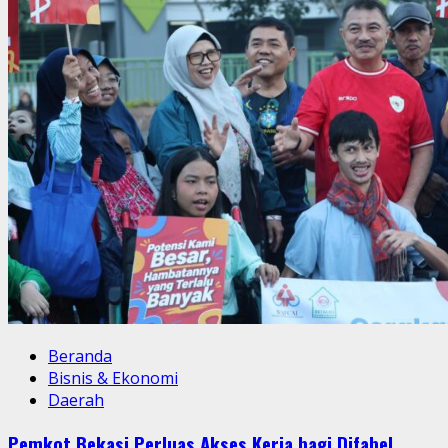
Kota
Depok
ke
Gerindra
Beranda
Bisnis & Ekonomi
Daerah
Pemkot Bekasi Perluas Akses Kerja bagi Difabel,