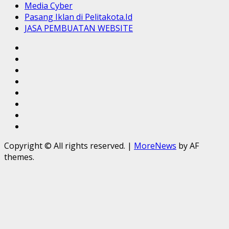
Media Cyber
Pasang Iklan di Pelitakota.Id
JASA PEMBUATAN WEBSITE
Sekapur
Sirih
Tentang
Kami
Redaksi
MANIFESTO
MEDIA
Kode
PELITAKOTA
Etik
Media
Jurnalistik
Cyber
Pasang
Iklan
JASA
di
PEMBUATAN
Copyright © All rights reserved.
|
MoreNews
by AF
Pelitakota.Id
WEBSITE
themes.