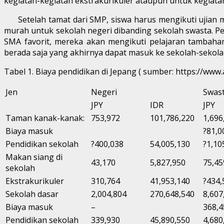
kegiatan-kegiatan ekstrakurikuler ataupun untuk kegiata
Setelah tamat dari SMP, siswa harus mengikuti ujian m
murah untuk sekolah negeri dibanding sekolah swasta. P
SMA favorit, mereka akan mengikuti pelajaran tambahan
berada saja yang akhirnya dapat masuk ke sekolah-sekolah
Tabel 1. Biaya pendidikan di Jepang ( sumber: https://www.a
Jen
Negeri
Swas
JPY
IDR
JPY
Taman kanak-kanak:
753,972
101,786,220
1,696
Biaya masuk
?81,0
Pendidikan sekolah
?400,038
54,005,130
?1,10
Makan siang di
43,170
5,827,950
75,45
sekolah
Ekstrakurikuler
310,764
41,953,140
?434,
Sekolah dasar
2,004,804
270,648,540
8,607
Biaya masuk
–
368,4
Pendidikan sekolah
339,930
45,890,550
4,680