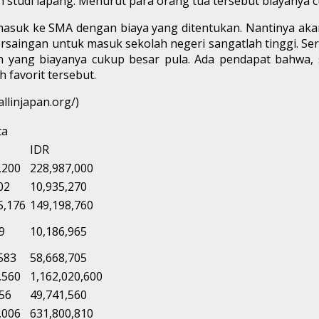
n studi lapang. Menurut para orang tua tersebut biayanya 
asuk ke SMA dengan biaya yang ditentukan. Nantinya akan
ersaingan untuk masuk sekolah negeri sangatlah tinggi. 
 yang biayanya cukup besar pula. Ada pendapat bahwa, 
 favorit tersebut.
llinjapan.org/)
ta
IDR
,200
228,987,000
02
10,935,270
5,176
149,198,760
9
10,186,965
583
58,668,705
,560
1,162,020,600
56
49,741,560
,006
631,800,810