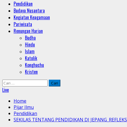
Pendidikan
Budaya Nusantara
Kegiatan Keagamaan
Pariwisata
Renungan Harian
Budha
Hindu
Islam
Katolik
Konghuchu
Kristen
Cari
untuk:
Live
Home
Pijar Ilmu
Pendidikan
SEKILAS TENTANG PENDIDIKAN DI JEPANG_REFLEK