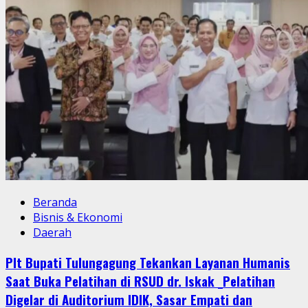
Beranda
Bisnis & Ekonomi
Daerah
Plt Bupati Tulungagung Tekankan Layanan Humanis
Saat Buka Pelatihan di RSUD dr. Iskak _Pelatihan
Digelar di Auditorium IDIK, Sasar Empati dan