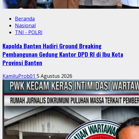
Beranda
Nasional
TNI - POLRI
Kapolda Banten Hadiri Ground Breaking
Pembangunan Gedung Kantor DPD RI di Ibu Kota
Provinsi Banten
KamiluProb01
5 Agustus 2026