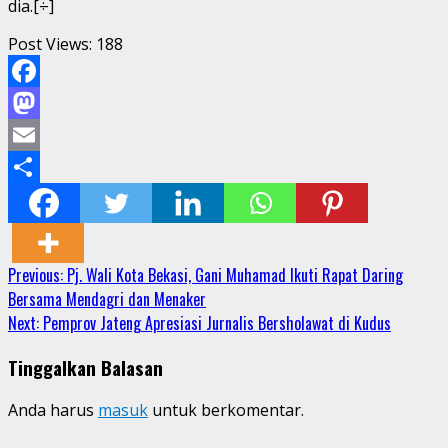
dia.[÷]
Post Views:
188
Facebook
Mastodon
Email
Share
Continue
Previous:
Pj. Wali Kota Bekasi, Gani Muhamad Ikuti Rapat Daring
Bersama Mendagri dan Menaker
Reading
Next:
Pemprov Jateng Apresiasi Jurnalis Bersholawat di Kudus
Tinggalkan Balasan
Anda harus
masuk
untuk berkomentar.