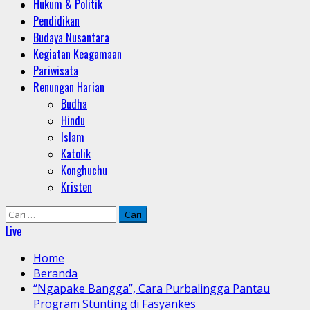
Hukum & Politik
Pendidikan
Budaya Nusantara
Kegiatan Keagamaan
Pariwisata
Renungan Harian
Budha
Hindu
Islam
Katolik
Konghuchu
Kristen
Cari
untuk:
Live
Home
Beranda
“Ngapake Bangga”, Cara Purbalingga Pantau
Program Stunting di Fasyankes