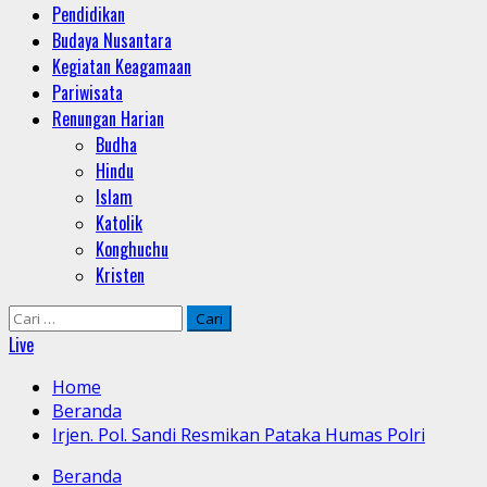
Pendidikan
Budaya Nusantara
Kegiatan Keagamaan
Pariwisata
Renungan Harian
Budha
Hindu
Islam
Katolik
Konghuchu
Kristen
Cari
untuk:
Live
Home
Beranda
Irjen. Pol. Sandi Resmikan Pataka Humas Polri
Beranda