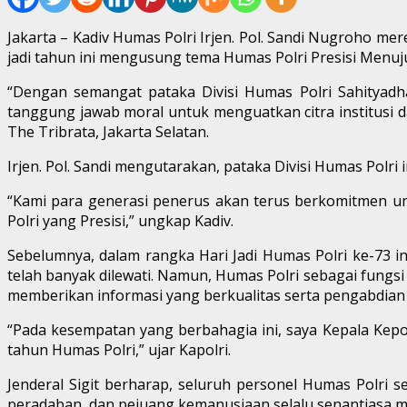
Jakarta – Kadiv Humas Polri Irjen. Pol. Sandi Nugroho me
jadi tahun ini mengusung tema Humas Polri Presisi Menuj
“Dengan semangat pataka Divisi Humas Polri Sahityad
tanggung jawab moral untuk menguatkan citra institusi
The Tribrata, Jakarta Selatan.
Irjen. Pol. Sandi mengutarakan, pataka Divisi Humas Polri 
“Kami para generasi penerus akan terus berkomitmen un
Polri yang Presisi,” ungkap Kadiv.
Sebelumnya, dalam rangka Hari Jadi Humas Polri ke-73 ini
telah banyak dilewati. Namun, Humas Polri sebagai fungs
memberikan informasi yang berkualitas serta pengabdian 
“Pada kesempatan yang berbahagia ini, saya Kepala Kepol
tahun Humas Polri,” ujar Kapolri.
Jenderal Sigit berharap, seluruh personel Humas Polr
peradaban, dan pejuang kemanusiaan selalu senantiasa 