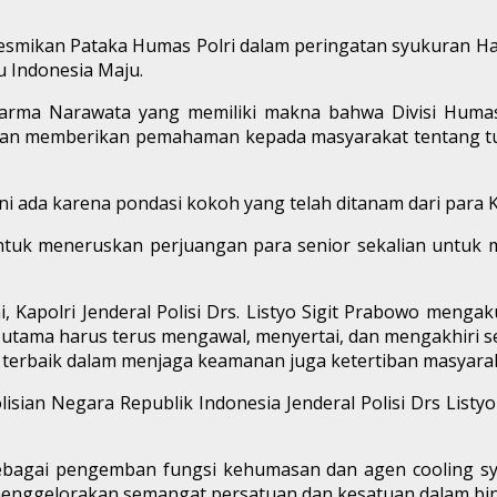
resmikan Pataka Humas Polri dalam peringatan syukuran Hari
u Indonesia Maju.
harma Narawata yang memiliki makna bahwa Divisi Huma
 dan memberikan pemahaman kepada masyarakat tentang tug
ini ada karena pondasi kokoh yang telah ditanam dari para K
tuk meneruskan perjuangan para senior sekalian untuk m
, Kapolri Jenderal Polisi Drs. Listyo Sigit Prabowo mengak
i utama harus terus mengawal, menyertai, dan mengakhiri se
terbaik dalam menjaga keamanan juga ketertiban masyaraka
isian Negara Republik Indonesia Jenderal Polisi Drs Listyo
i sebagai pengemban fungsi kehumasan dan agen cooling 
menggelorakan semangat persatuan dan kesatuan dalam bin