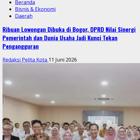
Beranda
Bisnis & Ekonomi
Daerah
Ribuan Lowongan Dibuka di Bogor, DPRD Nilai Sinergi
Pemerintah dan Dunia Usaha Jadi Kunci Tekan
Pengangguran
Redaksi Pelita Kota
11 Juni 2026