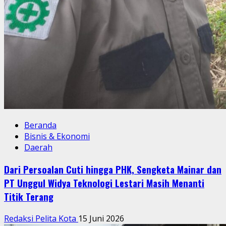
Beranda
Bisnis & Ekonomi
Daerah
Dari Persoalan Cuti hingga PHK, Sengketa Mainar dan
PT Unggul Widya Teknologi Lestari Masih Menanti
Titik Terang
Redaksi Pelita Kota
15 Juni 2026