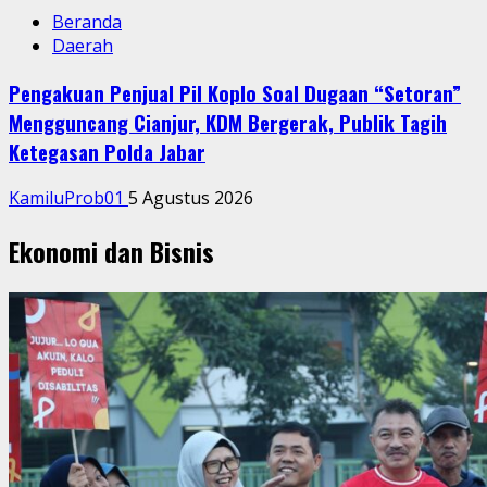
Beranda
Daerah
Pengakuan Penjual Pil Koplo Soal Dugaan “Setoran”
Mengguncang Cianjur, KDM Bergerak, Publik Tagih
Ketegasan Polda Jabar
KamiluProb01
5 Agustus 2026
Ekonomi dan Bisnis