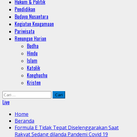
Hukum & Politik
Pendidikan
Budaya Nusantara
Kegiatan Keagamaan
Pariwisata
Renungan Harian
Budha
Hindu
Islam
Katolik
Konghuchu
Kristen
Cari
untuk:
Live
Home
Beranda
Formula E Tidak Tepat Diselenggarakan Saat
Rakyat Sedang dilanda Pandemi Covid 19