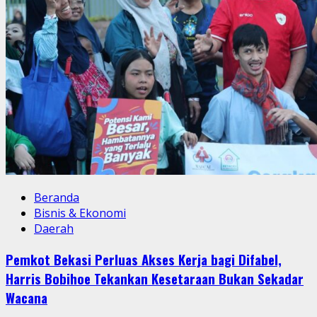
Beranda
Bisnis & Ekonomi
Daerah
Pemkot Bekasi Perluas Akses Kerja bagi Difabel,
Harris Bobihoe Tekankan Kesetaraan Bukan Sekadar
Wacana