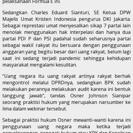
pelaksanaan Formua E ini.
Sedangkan Charles Eduard Sianturi, SE Ketua DPW
Majelis Umat Kristen Indonesia pengurus DKI Jakarta.
Sebagai represtasi umat menyesalkan sikap 7 partai lain
menolak menggunakan hak interpelasi dan hanya dua
partai PDI P dan PSI padahal sudah seharusnya partai
sebagai wakil rakyat itu bersuara dengan penggunaan
anggaran yang begitu besar dari uang rakyat, belum lagi
saat ini sedang terjadi pandemic sehingga kehidupan
masyarakat mengalami kesulitan.
“Uang negara itu uang rakyat artinya rakyat berhak
mengontrol melalui DPRDnya, sedangkan BPK sudah
melakukan perannya melakukan audit karena ini bentuk
tanggung jawab”, tandas Osner Johnson Sianipar
seorang praktisi hukum yang merupakan narsumber ke
lima dalam webinar tersebut.
Sebagai praktisi hukum Osner mewanti-wanti karena ini
penggunaan uang negara maka ketika terjadi
penyelewengan, penegak hukum atau KPK dan Kepolisan