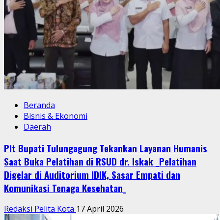
Beranda
Bisnis & Ekonomi
Daerah
Plt Bupati Tulungagung Tekankan Layanan Humanis
Saat Buka Pelatihan di RSUD dr. Iskak _Pelatihan
Digelar di Auditorium IDIK, Sasar Empati dan
Komunikasi Tenaga Kesehatan_
Redaksi Pelita Kota
17 April 2026