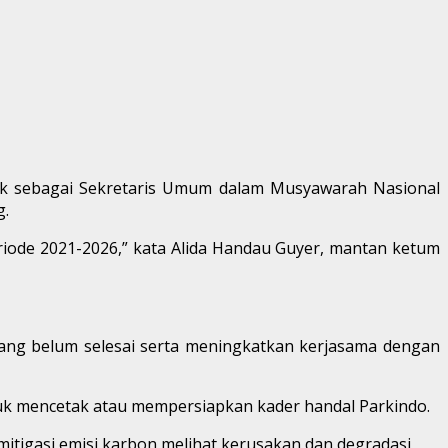
 Ak sebagai Sekretaris Umum dalam Musyawarah Nasional
g.
riode 2021-2026,” kata Alida Handau Guyer, mantan ketum
ang belum selesai serta meningkatkan kerjasama dengan
tuk mencetak atau mempersiapkan kader handal Parkindo.
mitigasi emisi karbon melihat kerusakan dan degradasi