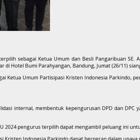
terpilih sebagai Ketua Umum dan Besli Pangaribuan SE.
lar di Hotel Bumi Parahyangan, Bandung, Jumat (26/11) sian
ai Ketua Umum Partisipasi Kristen Indonesia Parkindo, pe
lidasi internal, membentuk kepengurusan DPD dan DPC y
U 2024 pengurus terpilih dapat mengambil peluang ini un
si Kristen Indonesia Parkindo dapat berperan dalam upaya 