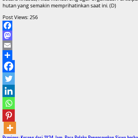
hutan yang semakin memprihatinkan saat ini. (D)
Post Views:
256
Facebook
Mastodon
Email
Share
Previous:
Kurang dari 1X24 Jam, Para Pelaku Pengeroyokan Siswa berha