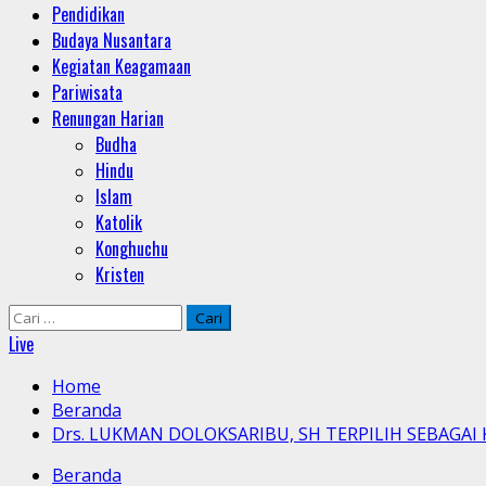
Pendidikan
Budaya Nusantara
Kegiatan Keagamaan
Pariwisata
Renungan Harian
Budha
Hindu
Islam
Katolik
Konghuchu
Kristen
Cari
untuk:
Live
Home
Beranda
Drs. LUKMAN DOLOKSARIBU, SH TERPILIH SEBAG
Beranda