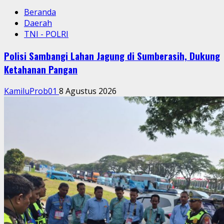
Beranda
Daerah
TNI - POLRI
Polisi Sambangi Lahan Jagung di Sumberasih, Dukung
Ketahanan Pangan
KamiluProb01
8 Agustus 2026