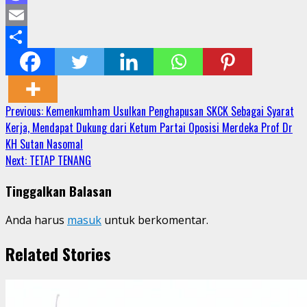
Mastodon
Email
Share
Continue
Previous:
Kemenkumham Usulkan Penghapusan SKCK Sebagai Syarat
Kerja, Mendapat Dukung dari Ketum Partai Oposisi Merdeka Prof Dr
Reading
KH Sutan Nasomal
Next:
TETAP TENANG
Tinggalkan Balasan
Anda harus
masuk
untuk berkomentar.
Related Stories