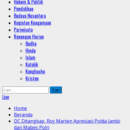
Hukum & Politik
Pendidikan
Budaya Nusantara
Kegiatan Keagamaan
Pariwisata
Renungan Harian
Budha
Hindu
Islam
Katolik
Konghuchu
Kristen
Cari
untuk:
Live
Home
Beranda
DC Ditangkap, Roy Marten Apresiasi Polda Jambi
dan Mabes Polri