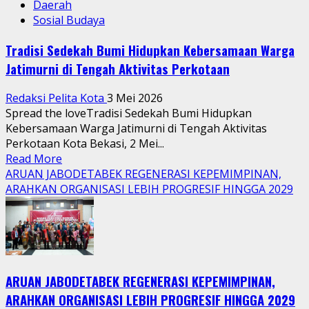
Daerah
Sosial Budaya
Tradisi Sedekah Bumi Hidupkan Kebersamaan Warga
Jatimurni di Tengah Aktivitas Perkotaan
Redaksi Pelita Kota
3 Mei 2026
Spread the loveTradisi Sedekah Bumi Hidupkan
Kebersamaan Warga Jatimurni di Tengah Aktivitas
Perkotaan Kota Bekasi, 2 Mei...
Read
Read More
more
ARUAN JABODETABEK REGENERASI KEPEMIMPINAN,
about
ARAHKAN ORGANISASI LEBIH PROGRESIF HINGGA 2029
Tradisi
Sedekah
Bumi
Hidupkan
Kebersamaan
ARUAN JABODETABEK REGENERASI KEPEMIMPINAN,
Warga
Jatimurni
ARAHKAN ORGANISASI LEBIH PROGRESIF HINGGA 2029