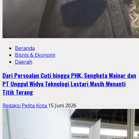
Beranda
Bisnis & Ekonomi
Daerah
Dari Persoalan Cuti hingga PHK, Sengketa Mainar dan
PT Unggul Widya Teknologi Lestari Masih Menanti
Titik Terang
Redaksi Pelita Kota
15 Juni 2026