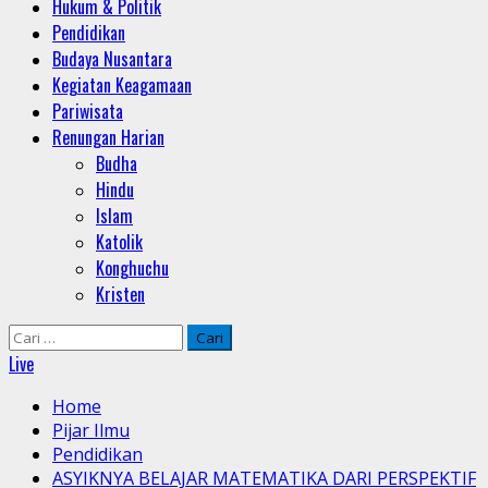
Hukum & Politik
Pendidikan
Budaya Nusantara
Kegiatan Keagamaan
Pariwisata
Renungan Harian
Budha
Hindu
Islam
Katolik
Konghuchu
Kristen
Cari
untuk:
Live
Home
Pijar Ilmu
Pendidikan
ASYIKNYA BELAJAR MATEMATIKA DARI PERSPEKTIF