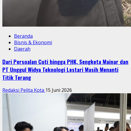
Beranda
Bisnis & Ekonomi
Daerah
Dari Persoalan Cuti hingga PHK, Sengketa Mainar dan
PT Unggul Widya Teknologi Lestari Masih Menanti
Titik Terang
Redaksi Pelita Kota
15 Juni 2026