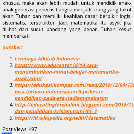
khusus, maka akan lebih mudah untuk mendidik anak-
anak generasi penerus bangsa menjadi orang yang takut
akan Tuhan dan memiliki keahlian dasar berpikir logis,
sistematis, terstruktur. Jadi, matematika itu asyik jika
dilihat dari sudut pandang yang benar. Tuhan Yesus
memberkati.
Sumber:
Lembaga Alkitab Indonesia
https://www.educenter.id/10-cara-
menumbuhkan-minat-belajar-matematika-
anak/amp/
https://edukasi.kompas.com/read/2019/12/04/130
pisa-terbaru-indonesia-ini-5-pr-besar-
pendidikan-pada-era-nadiem-makarim
http://educatingforshalom.blogspot.com/2016/1
dan-pendidikan-kristen.html?m=1
https://id.wikipedia.org/wiki/Matematika
Post Views:
497