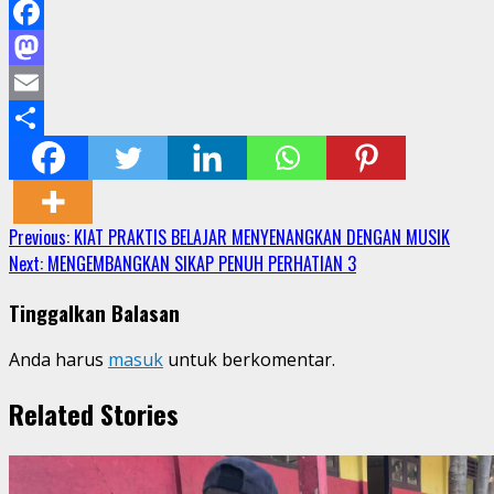
Facebook
Mastodon
Email
Share
Continue
Previous:
KIAT PRAKTIS BELAJAR MENYENANGKAN DENGAN MUSIK
Next:
MENGEMBANGKAN SIKAP PENUH PERHATIAN 3
Reading
Tinggalkan Balasan
Anda harus
masuk
untuk berkomentar.
Related Stories