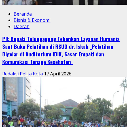
Beranda
Bisnis & Ekonomi
Daerah
Plt Bupati Tulungagung Tekankan Layanan Humanis
Saat Buka Pelatihan di RSUD dr. Iskak _Pelatihan
Digelar di Auditorium IDIK, Sasar Empati dan
Komunikasi Tenaga Kesehatan_
Redaksi Pelita Kota
17 April 2026