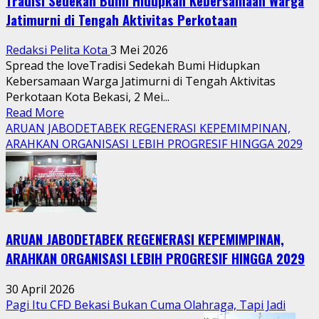
Tradisi Sedekah Bumi Hidupkan Kebersamaan Warga
Jatimurni di Tengah Aktivitas Perkotaan
Redaksi Pelita Kota
3 Mei 2026
Spread the loveTradisi Sedekah Bumi Hidupkan
Kebersamaan Warga Jatimurni di Tengah Aktivitas
Perkotaan Kota Bekasi, 2 Mei...
Read
Read More
more
ARUAN JABODETABEK REGENERASI KEPEMIMPINAN,
about
ARAHKAN ORGANISASI LEBIH PROGRESIF HINGGA 2029
Tradisi
Sedekah
Bumi
Hidupkan
Kebersamaan
ARUAN JABODETABEK REGENERASI KEPEMIMPINAN,
Warga
Jatimurni
ARAHKAN ORGANISASI LEBIH PROGRESIF HINGGA 2029
di
Tengah
30 April 2026
Aktivitas
Pagi Itu CFD Bekasi Bukan Cuma Olahraga, Tapi Jadi
Perkotaan