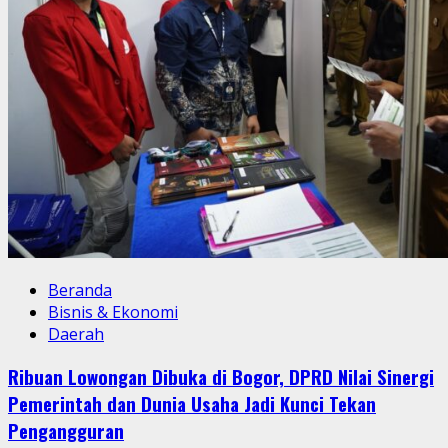
Beranda
Bisnis & Ekonomi
Daerah
Ribuan Lowongan Dibuka di Bogor, DPRD Nilai Sinergi
Pemerintah dan Dunia Usaha Jadi Kunci Tekan
Pengangguran