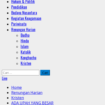
Hukum & Politik
Pendidikan
Budaya Nusantara
Kegiatan Keagamaan
Pariwisata
Renungan Harian
Budha
Hindu
Islam
Katolik
Konghuchu
Kristen
Cari
untuk:
Live
Home
Renungan Harian
Kristen
ADA UPAH YANG BESAR