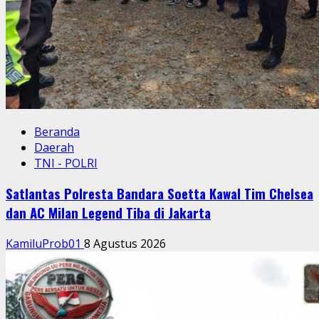
Beranda
Daerah
TNI - POLRI
Satlantas Polresta Bandara Soetta Kawal Tim Chelsea
dan AC Milan Legend Tiba di Jakarta
KamiluProb01
8 Agustus 2026