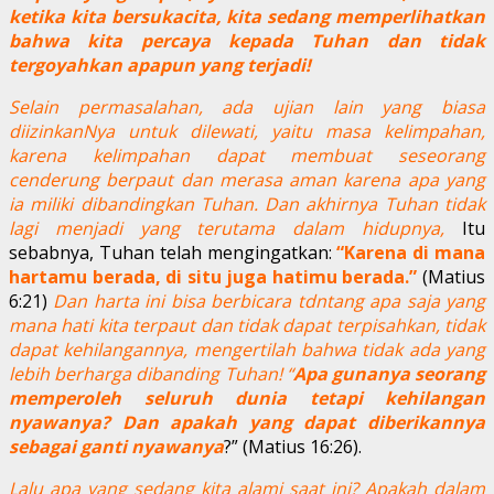
ketika kita bersukacita, kita sedang memperlihatkan
bahwa kita percaya kepada Tuhan dan tidak
tergoyahkan apapun yang terjadi!
Selain permasalahan, ada ujian lain yang biasa
diizinkanNya untuk dilewati, yaitu masa kelimpahan,
karena kelimpahan dapat membuat seseorang
cenderung berpaut dan merasa aman karena apa yang
ia miliki dibandingkan Tuhan. Dan akhirnya Tuhan tidak
lagi menjadi yang terutama dalam hidupnya,
Itu
sebabnya, Tuhan telah mengingatkan:
“Karena di mana
hartamu berada, di situ juga hatimu berada.”
(Matius
6:21)
Dan harta ini bisa berbicara tdntang apa saja yang
mana hati kita terpaut dan tidak dapat terpisahkan, tidak
dapat kehilangannya, mengertilah bahwa tidak ada yang
lebih berharga dibanding Tuhan! “
Apa gunanya seorang
memperoleh seluruh dunia tetapi kehilangan
nyawanya? Dan apakah yang dapat diberikannya
sebagai ganti nyawanya
?” (Matius 16:26).
Lalu apa yang sedang kita alami saat ini? Apakah dalam