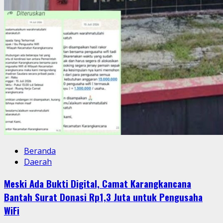
Beranda
Daerah
Meski Ada Bukti Digital, Camat Karangkancana
Bantah Surat Donasi Rp1,3 Juta untuk Pengusaha
WiFi