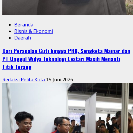
Beranda
Bisnis & Ekonomi
Daerah
Dari Persoalan Cuti hingga PHK, Sengketa Mainar dan
PT Unggul Widya Teknologi Lestari Masih Menanti
Titik Terang
Redaksi Pelita Kota
15 Juni 2026