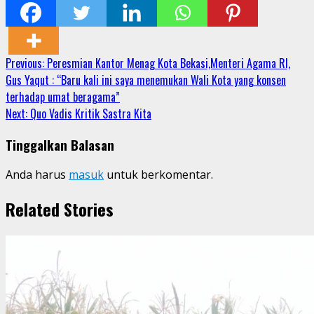
Share
Continue
Previous:
Peresmian Kantor Menag Kota Bekasi,Menteri Agama RI,
Gus Yaqut : “Baru kali ini saya menemukan Wali Kota yang konsen
Reading
terhadap umat beragama”
Next:
Quo Vadis Kritik Sastra Kita
Tinggalkan Balasan
Anda harus
masuk
untuk berkomentar.
Related Stories